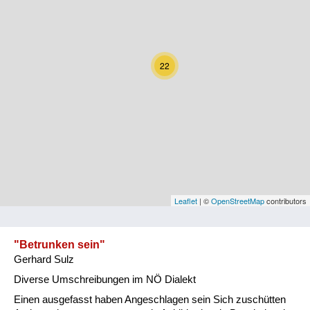
Kärnten
Niederösterreich
22
Oberösterreich
Salzburg
Steiermark
Tirol
Vorarlberg
Leaflet
| ©
OpenStreetMap
contributors
Wien
"Betrunken sein"
Gerhard Sulz
Kategorie
Diverse Umschreibungen im NÖ Dialekt
Natur und Landwirtschaft
Einen ausgefasst haben Angeschlagen sein Sich zuschütten