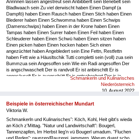
Anrinnen lassen angestreut sein Anbibberlt sein Benebelt sein
Fluchen und Reden
Bladlwaach sein Zu viel derwischt haben Einen Dampf (a
Dampfö) haben Einen Rausch haben Einen Stich haben Einen
Mensch, Tier und Alltag
Blederer haben Einen Schwomma haben Einen Schwips
(Damenschwips) haben Einen in der Krone haben Einen
Schmankerln und
Tampas haben Einen Surrer haben Einen Feil haben Einen
Kulinarisches
Schleuderer haben Einen Schwü haben Einen sitzen haben
Einen picken haben Einen hocken haben Sich einen
angezüchtet haben Angebledert sein Eine Fettn, Restfettn
haben Fett wie a Häusltschik Tutti completti sein (voll) zua sein
Bummzua sein Angesoffen sein Wie ein Radi angesoffen Der
is angschwaschelt Der is randvoll Er ist anbirschtlt Er is
angesäuselt Er is zuagschütt Er is ontschechert Der is ja
Schmankerln und Kulinarisches
schon gaunz steif Der is steif (steifer Blick) Fett wie ein
Niederösterreich
Radierer Blunzenfett sein Angefüllt sein abgefüllt sein
10. August 2022
angekübelt sein Angestochen sein versumpft...
Beispiele in österreichischer Mundart
Viktoria W.
Schmankerln und Kulinarisches": Köch, Kohl, Heit gibt's wieda
an Köch z'Mittag. "Natur und Landwirtschaft": Bougerl,
Tannenzapfen, Im Herbst lieg’n vü Bougerl umadum. "Fluchen
und Reden": raunzen/Rauzerei, jammern, Warum duast scho