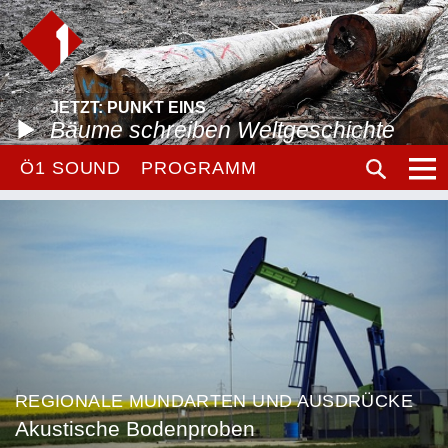
JETZT: PUNKT EINS
Bäume schreiben Weltgeschichte
Ö1 SOUND
PROGRAMM
REGIONALE MUNDARTEN UND AUSDRÜCKE
Akustische Bodenproben