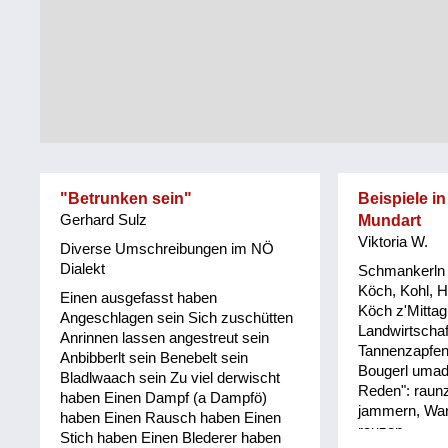
Tirol
Alltag
Vorarlberg
Schmankerln
und
Wien
Kulinarisches
"Betrunken sein"
Beispiele in
Gerhard Sulz
Mundart
Viktoria W.
Diverse Umschreibungen im NÖ
Dialekt
Schmankerln 
Köch, Kohl, He
Einen ausgefasst haben
Köch z'Mittag
Angeschlagen sein Sich zuschütten
Landwirtschaf
Anrinnen lassen angestreut sein
Tannenzapfen,
Anbibberlt sein Benebelt sein
Bougerl umad
Bladlwaach sein Zu viel derwischt
Reden": raun
haben Einen Dampf (a Dampfö)
jammern, War
haben Einen Rausch haben Einen
rauzen.
Stich haben Einen Blederer haben