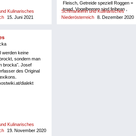
Fleisch, Getreide speziell Roggen =
troad, Vogelbeeren sind feibean ,
nd Kulinarisches
Schmankerln und Kulinarisches
Blaubeeren sind Heidelbeeren,
ch
15. Juni 2021
Niederösterreich
8. Dezember 2020
Kraunkn Preiselbeeren. Der
Hühnerhabicht heißt Heanageia
es
cka
l werden keine
brockt, sondern man
ln brocka". Josef
erfasser des Original
Lexikons.
ostwiki.at/dialekt
nd Kulinarisches
ch
19. November 2020