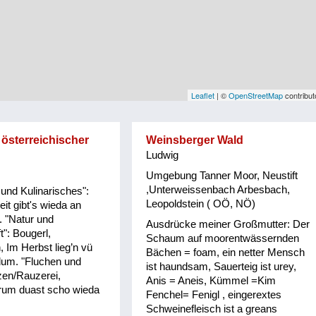
Leaflet
| ©
OpenStreetMap
contribut
 österreichischer
Weinsberger Wald
Ludwig
Umgebung Tanner Moor, Neustift
,Unterweissenbach Arbesbach,
und Kulinarisches":
Leopoldstein ( OÖ, NÖ)
it gibt's wieda an
. "Natur und
Ausdrücke meiner Großmutter: Der
t": Bougerl,
Schaum auf moorentwässernden
 Im Herbst lieg’n vü
Bächen = foam, ein netter Mensch
um. "Fluchen und
ist haundsam, Sauerteig ist urey,
zen/Rauzerei,
Anis = Aneis, Kümmel =Kim
um duast scho wieda
Fenchel= Fenigl , eingerextes
Schweinefleisch ist a greans