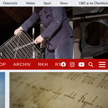
Österreich
Wetter
Sport
News
ORF.at im Überblick
n
OP
ARCHIV
RKH
RSO