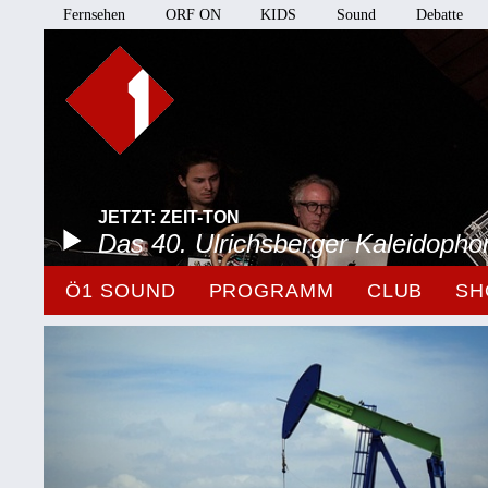
Fernsehen
ORF ON
KIDS
Sound
Debatte
JETZT: ZEIT-TON
Das 40. Ulrichsberger Kaleidopho
Ö1 SOUND
PROGRAMM
CLUB
SH