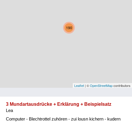
Kärnten
Niederösterreich
190
Oberösterreich
Salzburg
Steiermark
Tirol
Vorarlberg
Leaflet
| ©
OpenStreetMap
contributors
Wien
3 Mundartausdrücke + Erklärung + Beispielsatz
Lea
Kategorie
Computer - Blechtrottel zuhören - zui lousn kichern - kudern
Natur und Landwirtschaft