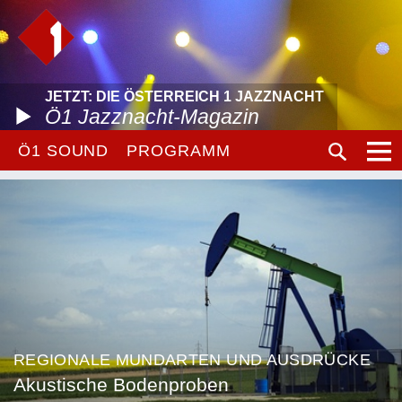
JETZT: DIE ÖSTERREICH 1 JAZZNACHT
Ö1 Jazznacht-Magazin
Ö1 SOUND
PROGRAMM
REGIONALE MUNDARTEN UND AUSDRÜCKE
Akustische Bodenproben