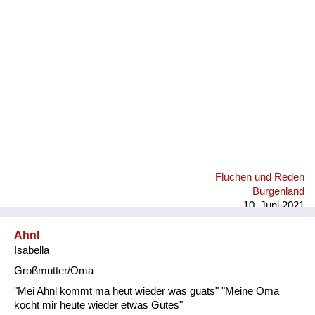
Fluchen und Reden
Mensch, Tier und Alltag
Schmankerln und
Kulinarisches
Fluchen und Reden
Burgenland
10. Juni 2021
Ahnl
Isabella
Großmutter/Oma
"Mei Ahnl kommt ma heut wieder was guats" "Meine Oma
kocht mir heute wieder etwas Gutes"