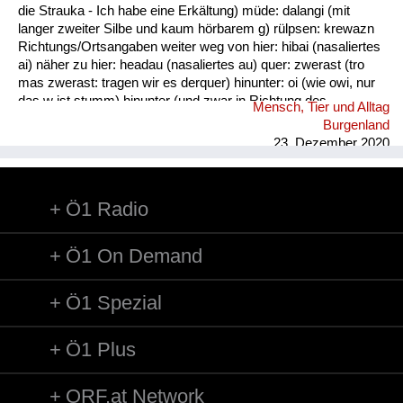
die Strauka - Ich habe eine Erkältung) müde: dalangi (mit
langer zweiter Silbe und kaum hörbarem g) rülpsen: krewazn
Richtungs/Ortsangaben weiter weg von hier: hibai (nasaliertes
ai) näher zu hier: headau (nasaliertes au) quer: zwerast (tro
mas zwerast: tragen wir es derquer) hinunter: oi (wie owi, nur
das w ist stumm) hinunter (und zwar in Richtung des
Mensch, Tier und Alltag
Sprechers): oana (kim oana - komm herunter, und zwar zu
Burgenland
mir) weg: dui (kais dui - wirf es weg) werfen: kai (nasaliertes
23. Dezember 2020
ai)
Ö1 Radio
Ö1 On Demand
Ö1 Spezial
Ö1 Plus
ORF.at Network