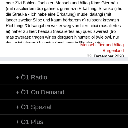
oder Zizi Fohlen: Tschikerl Mensch und Alltag Kinn: Giermäu
(mit nasaliertem äu) gähnen: guamazn Erkältung: Strauka (i ho
die Strauka - Ich habe eine Erkältung) müde: dalangi (mit
langer zweiter Silbe und kaum hörbarem g) rülpsen: krewazn
Richtungs/Ortsangaben weiter weg von hier: hibai (nasaliertes
ai) näher zu hier: headau (nasaliertes au) quer: zwerast (tro
mas zwerast: tragen wir es derquer) hinunter: oi (wie owi, nur
das w ist stumm) hinunter (und zwar in Richtung des
Mensch, Tier und Alltag
Sprechers): oana (kim oana - komm herunter, und zwar zu
Burgenland
mir) weg: dui (kais dui - wirf es weg) werfen: kai (nasaliertes
23. Dezember 2020
ai)
Ö1 Radio
Ö1 On Demand
Ö1 Spezial
Ö1 Plus