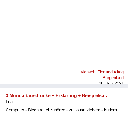
Fluchen und Reden
Mensch, Tier und Alltag
Schmankerln und
Kulinarisches
Mensch, Tier und Alltag
Burgenland
10. Juni 2021
3 Mundartausdrücke + Erklärung + Beispielsatz
Lea
Computer - Blechtrottel zuhören - zui lousn kichern - kudern