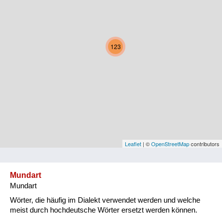
Kärnten
Niederösterreich
123
Oberösterreich
Salzburg
Steiermark
Tirol
Vorarlberg
Leaflet
| ©
OpenStreetMap
contributors
Wien
Mundart
Mundart
Kategorie
Wörter, die häufig im Dialekt verwendet werden und welche
Natur und Landwirtschaft
meist durch hochdeutsche Wörter ersetzt werden können.