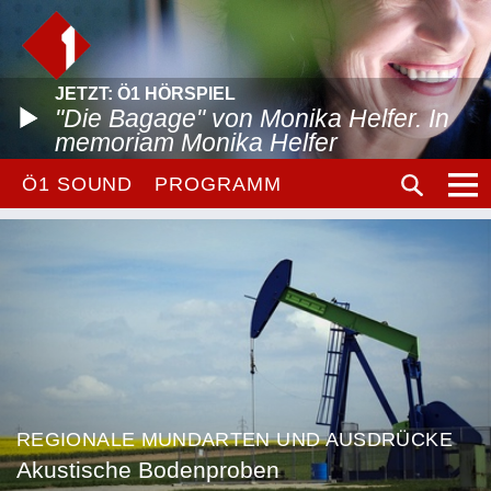
JETZT: Ö1 HÖRSPIEL
"Die Bagage" von Monika Helfer. In
memoriam Monika Helfer
Ö1 SOUND
PROGRAMM
REGIONALE MUNDARTEN UND AUSDRÜCKE
Akustische Bodenproben