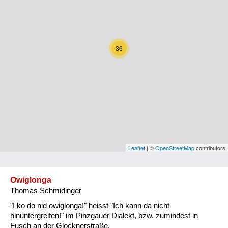
Kärnten
Niederösterreich
36
Oberösterreich
Salzburg
Steiermark
Tirol
Vorarlberg
Leaflet
| ©
OpenStreetMap
contributors
Wien
Owiglonga
Thomas Schmidinger
Kategorie
"I ko do nid owiglonga!" heisst "Ich kann da nicht
Natur und Landwirtschaft
hinuntergreifen!" im Pinzgauer Dialekt, bzw. zumindest in
Fusch an der Glocknerstraße.