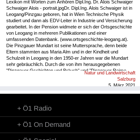
Lexikon mit Worten zum Anhören Dipl.Ing. Dr. Alois Schwaiger
Schwaiger Alois - portrait.jpgDr. Dipl.Ing. Alois Schwaiger ist in
Leogang/Pinzgau geboren, hat in Wien Technische Physik
studiert und dann als EDV-Leiter in Industrie und Versicherung
gearbeitet. In der Pension widmete er sich der Ortsgeschichte
von Leogang in mehreren Publikationen und einer
umfassenden Datenbank. (www.ortsgeschichte-leogang.at).
Die Pinzgauer Mundart ist seine Muttersprache, denn beide
Eltern stammten aus Maria Alm und in der Kindheit und
Schulzeit in Leogang in den 1950-er Jahren war die Mundart
sehr gebräuchlich. Durch die von ihm herausgegebenen
"Pinzgauer Gschichten und Bräuch" und "Pinzgauer Reime,
Natur und Landwirtschaft
Sprüche und Kuchltips" der Maria Almer Mundartdichterin
Salzburg
Gretl Widauer (1999) wurde sein Interesse an dieser Sprache
5. März 2021
geweckt und dabei ein Lexikon mit 1500 Worten von ihm
erarbeitet. ...
Ö1 Radio
Ö1 On Demand