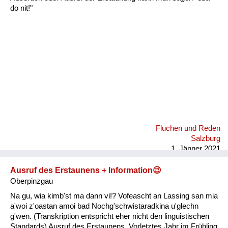
Fluchen und Reden
do nit!"
Mensch, Tier und Alltag
Schmankerln und
Kulinarisches
Fluchen und Reden
Salzburg
1. Jänner 2021
Ausruf des Erstaunens + Information😉
Oberpinzgau
Na gu, wia kimb'st ma dann vi!? Vofeascht an Lassing san mia
a'woi z'oastan amoi bad Nochg'schwistaradkina u'glechn
g'wen. (Transkription entspricht eher nicht den linguistischen
Standards) Ausruf des Erstaunens. Vorletztes Jahr im Frühling