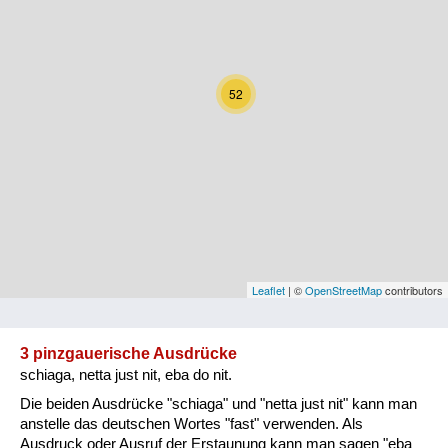
Kärnten
Niederösterreich
52
Oberösterreich
Salzburg
Steiermark
Tirol
Vorarlberg
Leaflet
| ©
OpenStreetMap
contributors
Wien
3 pinzgauerische Ausdrücke
schiaga, netta just nit, eba do nit.
Kategorie
Die beiden Ausdrücke "schiaga" und "netta just nit" kann man
Natur und Landwirtschaft
anstelle das deutschen Wortes "fast" verwenden. Als
Ausdruck oder Ausruf der Erstaunung kann man sagen "eba