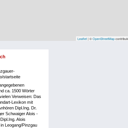
Leaflet
| ©
OpenStreetMap
contribut
sch
nzgauer-
o/startseite
 angegebenen
d ca. 1500 Wörter
 vielen Verweisen: Das
ndart-Lexikon mit
hören Dipl.Ing. Dr.
er Schwaiger Alois -
 Dipl.Ing. Alois
 in Leogang/Pinzgau