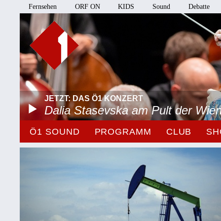
Fernsehen
ORF ON
KIDS
Sound
Debatte
JETZT: DAS Ö1 KONZERT
Dalia Stasevska am Pult der Wie
Ö1 SOUND
PROGRAMM
CLUB
SH