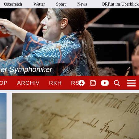
Österreich
Wetter
Sport
News
ORF.at im Überblick
ner Symphoniker
OP
ARCHIV
RKH
RSO