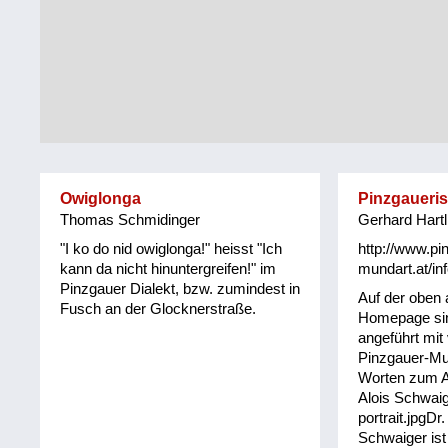
Tirol
Alltag
Vorarlberg
Schmankerln
und
Wien
Kulinarisches
Owiglonga
Pinzgaueri
Thomas Schmidinger
Gerhard Hartl
"I ko do nid owiglonga!" heisst "Ich
http://www.pi
kann da nicht hinuntergreifen!" im
mundart.at/inf
Pinzgauer Dialekt, bzw. zumindest in
Auf der oben
Fusch an der Glocknerstraße.
Homepage sin
angeführt mit
Pinzgauer-Mu
Worten zum An
Alois Schwaig
portrait.jpgDr.
Schwaiger ist