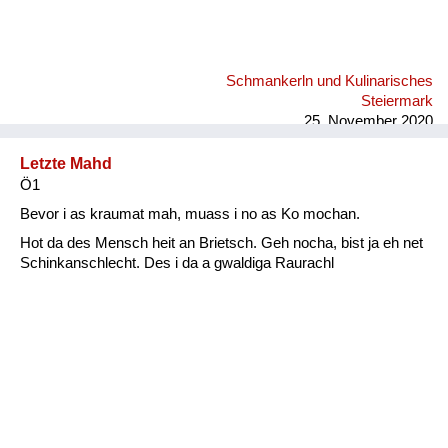
Schmankerln und Kulinarisches
Steiermark
25. November 2020
Letzte Mahd
Ö1
Bevor i as kraumat mah, muass i no as Ko mochan.
Hot da des Mensch heit an Brietsch. Geh nocha, bist ja eh net
Schinkanschlecht. Des i da a gwaldiga Raurachl