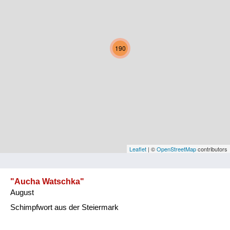
Kärnten
Niederösterreich
190
Oberösterreich
Salzburg
Steiermark
Tirol
Vorarlberg
Leaflet
| ©
OpenStreetMap
contributors
Wien
"Aucha Watschka"
August
Kategorie
Schimpfwort aus der Steiermark
Natur und Landwirtschaft