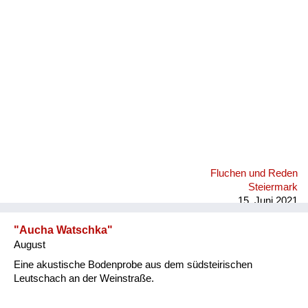
Fluchen und Reden
Mensch, Tier und Alltag
Schmankerln und
Kulinarisches
Fluchen und Reden
Steiermark
15. Juni 2021
"Aucha Watschka"
August
Eine akustische Bodenprobe aus dem südsteirischen
Leutschach an der Weinstraße.