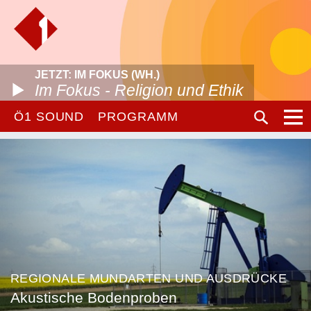
JETZT: IM FOKUS (WH.)
Im Fokus - Religion und Ethik
Ö1 SOUND
PROGRAMM
REGIONALE MUNDARTEN UND AUSDRÜCKE
Akustische Bodenproben