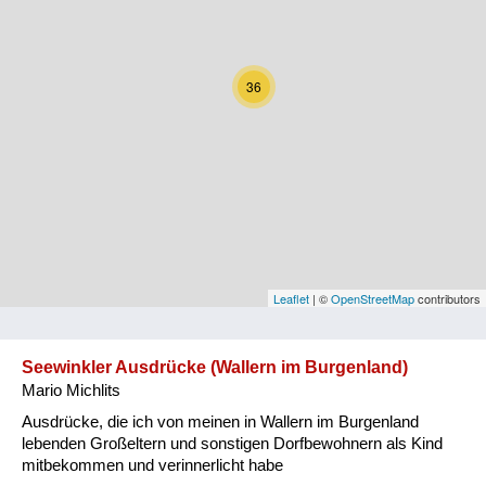
Kärnten
Niederösterreich
36
Oberösterreich
Salzburg
Steiermark
Tirol
Vorarlberg
Leaflet
| ©
OpenStreetMap
contributors
Wien
Seewinkler Ausdrücke (Wallern im Burgenland)
Mario Michlits
Kategorie
Ausdrücke, die ich von meinen in Wallern im Burgenland
Natur und Landwirtschaft
lebenden Großeltern und sonstigen Dorfbewohnern als Kind
mitbekommen und verinnerlicht habe