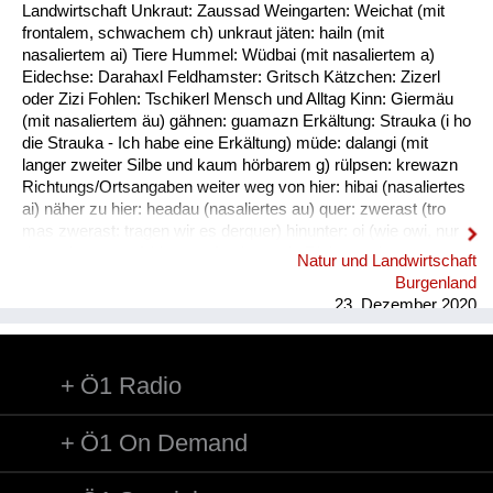
Fluchen und Reden
Landwirtschaft Unkraut: Zaussad Weingarten: Weichat (mit
frontalem, schwachem ch) unkraut jäten: hailn (mit
Mensch, Tier und Alltag
nasaliertem ai) Tiere Hummel: Wüdbai (mit nasaliertem a)
Eidechse: Darahaxl Feldhamster: Gritsch Kätzchen: Zizerl
Schmankerln und
oder Zizi Fohlen: Tschikerl Mensch und Alltag Kinn: Giermäu
Kulinarisches
(mit nasaliertem äu) gähnen: guamazn Erkältung: Strauka (i ho
die Strauka - Ich habe eine Erkältung) müde: dalangi (mit
langer zweiter Silbe und kaum hörbarem g) rülpsen: krewazn
Richtungs/Ortsangaben weiter weg von hier: hibai (nasaliertes
ai) näher zu hier: headau (nasaliertes au) quer: zwerast (tro
mas zwerast: tragen wir es derquer) hinunter: oi (wie owi, nur
das w ist stumm) hinunter (und zwar in Richtung des
Natur und Landwirtschaft
Sprechers): oana (kim oana - komm herunter, und zwar zu
Burgenland
mir) weg: dui (kais dui - wirf es weg) werfen: kai (nasaliertes
23. Dezember 2020
ai)
Ö1 Radio
Ö1 On Demand