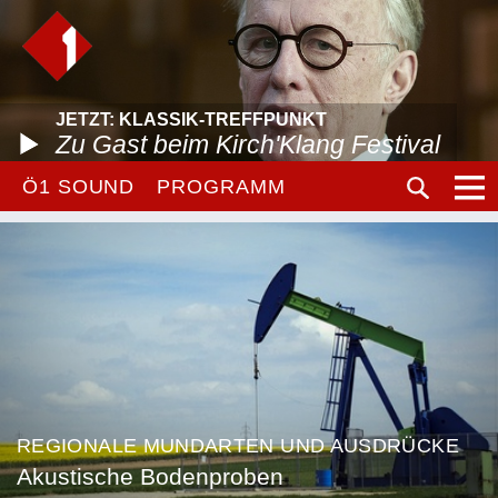
JETZT: KLASSIK-TREFFPUNKT
Zu Gast beim Kirch'Klang Festival
Ö1 SOUND
PROGRAMM
REGIONALE MUNDARTEN UND AUSDRÜCKE
Akustische Bodenproben