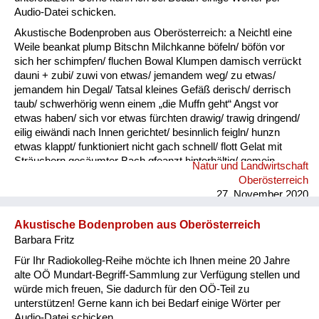
Audio-Datei schicken.
Akustische Bodenproben aus Oberösterreich: a Neichtl eine
Weile beankat plump Bitschn Milchkanne böfeln/ böfön vor
sich her schimpfen/ fluchen Bowal Klumpen damisch verrückt
dauni + zubi/ zuwi von etwas/ jemandem weg/ zu etwas/
jemandem hin Degal/ Tatsal kleines Gefäß derisch/ derrisch
taub/ schwerhörig wenn einem „die Muffn geht“ Angst vor
etwas haben/ sich vor etwas fürchten drawig/ trawig dringend/
eilig eiwändi nach Innen gerichtet/ besinnlich feigln/ hunzn
etwas klappt/ funktioniert nicht gach schnell/ flott Gelat mit
Sträuchern gesäumter Bach gfeanzt hinterhältig/ gemein
Natur und Landwirtschaft
gnauzn/ gnean jammern Goder Doppelkinn gogatzn
Oberösterreich
zwitschern griawig nett/ süß Granda Granittrog grawutisch
27. November 2020
agressiv/ wütend Gredt Erhöhung im Innenhof eines
Bauernhofes, meistens mit Grantiplatten gschamig schüchtern
Akustische Bodenproben aus Oberösterreich
hantig bitter hawan mit großem Appetit essen heiln Unkraut
Barbara Fritz
jäten hibei + hidau nahe an ...
Für Ihr Radiokolleg-Reihe möchte ich Ihnen meine 20 Jahre
alte OÖ Mundart-Begriff-Sammlung zur Verfügung stellen und
würde mich freuen, Sie dadurch für den OÖ-Teil zu
unterstützen! Gerne kann ich bei Bedarf einige Wörter per
Audio-Datei schicken.