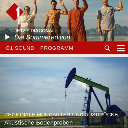
JETZT: DIAGONAL
Die Sommeredition
Ö1 SOUND
PROGRAMM
REGIONALE MUNDARTEN UND AUSDRÜCKE
Akustische Bodenproben