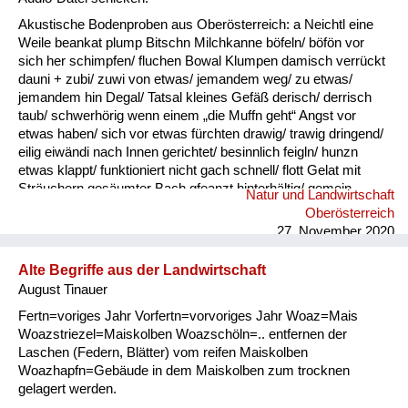
Akustische Bodenproben aus Oberösterreich: a Neichtl eine
Weile beankat plump Bitschn Milchkanne böfeln/ böfön vor
sich her schimpfen/ fluchen Bowal Klumpen damisch verrückt
dauni + zubi/ zuwi von etwas/ jemandem weg/ zu etwas/
jemandem hin Degal/ Tatsal kleines Gefäß derisch/ derrisch
taub/ schwerhörig wenn einem „die Muffn geht“ Angst vor
etwas haben/ sich vor etwas fürchten drawig/ trawig dringend/
eilig eiwändi nach Innen gerichtet/ besinnlich feigln/ hunzn
etwas klappt/ funktioniert nicht gach schnell/ flott Gelat mit
Sträuchern gesäumter Bach gfeanzt hinterhältig/ gemein
Natur und Landwirtschaft
gnauzn/ gnean jammern Goder Doppelkinn gogatzn
Oberösterreich
zwitschern griawig nett/ süß Granda Granittrog grawutisch
27. November 2020
agressiv/ wütend Gredt Erhöhung im Innenhof eines
Bauernhofes, meistens mit Grantiplatten gschamig schüchtern
Alte Begriffe aus der Landwirtschaft
hantig bitter hawan mit großem Appetit essen heiln Unkraut
August Tinauer
jäten hibei + hidau nahe an ...
Fertn=voriges Jahr Vorfertn=vorvoriges Jahr Woaz=Mais
Woazstriezel=Maiskolben Woazschöln=.. entfernen der
Laschen (Federn, Blätter) vom reifen Maiskolben
Woazhapfn=Gebäude in dem Maiskolben zum trocknen
gelagert werden.