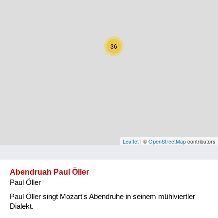
Kärnten
Niederösterreich
36
Oberösterreich
Salzburg
Steiermark
Tirol
Vorarlberg
Leaflet
| ©
OpenStreetMap
contributors
Wien
Abendruah Paul Öller
Paul Öller
Kategorie
Paul Öller singt Mozart's Abendruhe in seinem mühlviertler
Natur und Landwirtschaft
Dialekt.