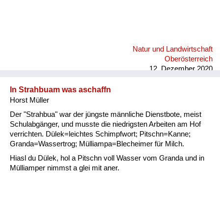
Natur und Landwirtschaft
Oberösterreich
12. Dezember 2020
In Strahbuam was aschaffn
Horst Müller
Der "Strahbua" war der jüngste männliche Dienstbote, meist
Schulabgänger, und musste die niedrigsten Arbeiten am Hof
verrichten. Dülek=leichtes Schimpfwort; Pitschn=Kanne;
Granda=Wassertrog; Mülliampa=Blecheimer für Milch.
Hiasl du Dülek, hol a Pitschn voll Wasser vom Granda und in
Mülliamper nimmst a glei mit aner.