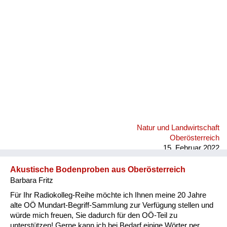
Fluchen und Reden
Mensch, Tier und Alltag
Schmankerln und
Kulinarisches
Natur und Landwirtschaft
Oberösterreich
15. Februar 2022
Akustische Bodenproben aus Oberösterreich
Barbara Fritz
Für Ihr Radiokolleg-Reihe möchte ich Ihnen meine 20 Jahre
alte OÖ Mundart-Begriff-Sammlung zur Verfügung stellen und
würde mich freuen, Sie dadurch für den OÖ-Teil zu
unterstützen! Gerne kann ich bei Bedarf einige Wörter per