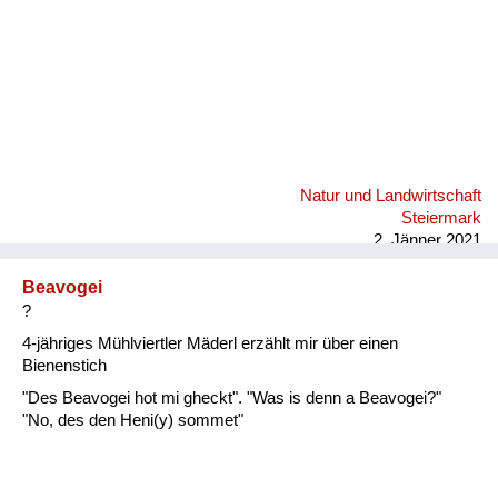
Natur und Landwirtschaft
Steiermark
2. Jänner 2021
Beavogei
?
4-jähriges Mühlviertler Mäderl erzählt mir über einen
Bienenstich
"Des Beavogei hot mi gheckt". "Was is denn a Beavogei?"
"No, des den Heni(y) sommet"