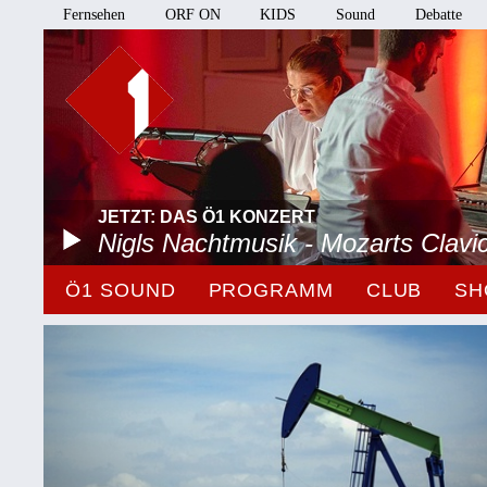
Fernsehen
ORF ON
KIDS
Sound
Debatte
JETZT: DAS Ö1 KONZERT
Nigls Nachtmusik - Mozarts Clavi
Ö1 SOUND
PROGRAMM
CLUB
SH