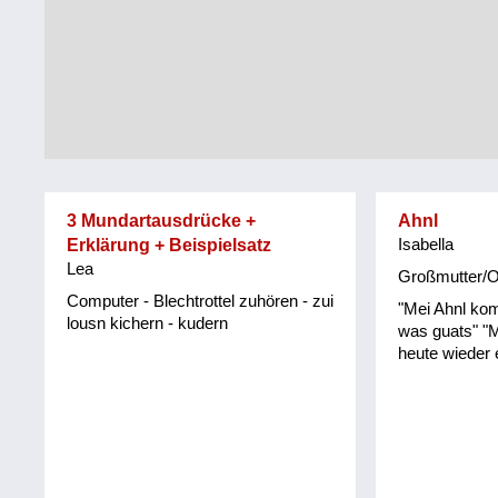
Tirol
Alltag
Vorarlberg
Schmankerln
und
Wien
Kulinarisches
3 Mundartausdrücke +
Ahnl
Erklärung + Beispielsatz
Isabella
Lea
Großmutter/
Computer - Blechtrottel zuhören - zui
"Mei Ahnl ko
lousn kichern - kudern
was guats" "
heute wieder