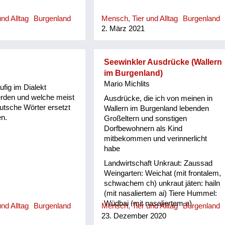
nd Alltag
Burgenland
Mensch, Tier und Alltag
Burgenland
2. März 2021
Seewinkler Ausdrücke (Wallern
im Burgenland)
Mario Michlits
ufig im Dialekt
rden und welche meist
Ausdrücke, die ich von meinen in
utsche Wörter ersetzt
Wallern im Burgenland lebenden
n.
Großeltern und sonstigen
Dorfbewohnern als Kind
mitbekommen und verinnerlicht
habe
Landwirtschaft Unkraut: Zaussad
Weingarten: Weichat (mit frontalem,
schwachem ch) unkraut jäten: hailn
(mit nasaliertem ai) Tiere Hummel:
Wüdbai (mit nasaliertem a)
nd Alltag
Burgenland
Mensch, Tier und Alltag
Burgenland
Eidechse: Darahaxl Feldhamster:
23. Dezember 2020
Gritsch Kätzchen: Zizerl oder Zizi