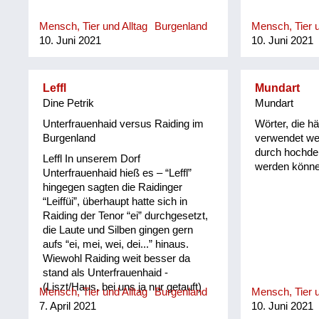
Mensch, Tier und Alltag
Burgenland
Mensch, Tier u
10. Juni 2021
10. Juni 2021
Leffl
Mundart
Dine Petrik
Mundart
Unterfrauenhaid versus Raiding im
Wörter, die hä
Burgenland
verwendet we
durch hochde
Leffl In unserem Dorf
werden könne
Unterfrauenhaid hieß es – “Leffl”
hingegen sagten die Raidinger
“Leiffüi”, überhaupt hatte sich in
Raiding der Tenor “ei” durchgesetzt,
die Laute und Silben gingen gern
aufs “ei, mei, wei, dei...” hinaus.
Wiewohl Raiding weit besser da
stand als Unterfrauenhaid -
(Liszt/Haus, bei uns ja nur getauft)
Mensch, Tier und Alltag
Burgenland
Mensch, Tier u
bedauerten wir sie ob ihrer
7. April 2021
10. Juni 2021
Ausdrucksweise, wir fanden sie