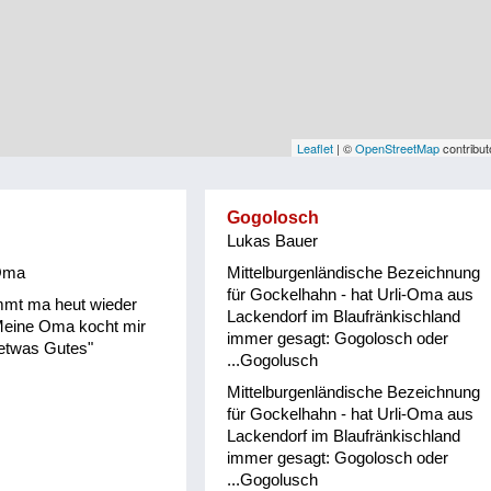
Leaflet
| ©
OpenStreetMap
contribut
Gogolosch
Lukas Bauer
Oma
Mittelburgenländische Bezeichnung
für Gockelhahn - hat Urli-Oma aus
mmt ma heut wieder
Lackendorf im Blaufränkischland
Meine Oma kocht mir
immer gesagt: Gogolosch oder
 etwas Gutes"
...Gogolusch
Mittelburgenländische Bezeichnung
für Gockelhahn - hat Urli-Oma aus
Lackendorf im Blaufränkischland
immer gesagt: Gogolosch oder
...Gogolusch