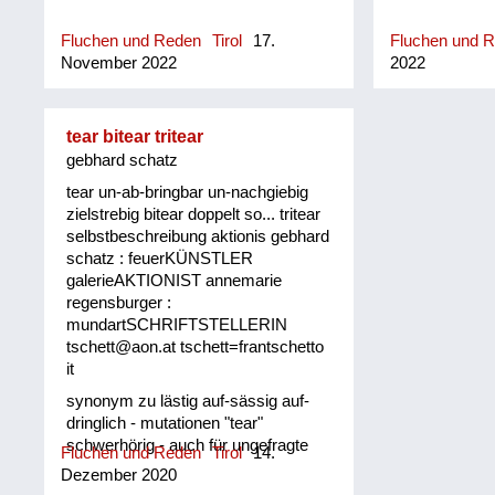
Fluchen und Reden
Tirol
17.
Fluchen und 
November 2022
2022
tear bitear tritear
gebhard schatz
tear un-ab-bringbar un-nachgiebig
zielstrebig bitear doppelt so... tritear
selbstbeschreibung aktionis gebhard
schatz : feuerKÜNSTLER
galerieAKTIONIST annemarie
regensburger :
mundartSCHRIFTSTELLERIN
tschett@aon.at tschett=frantschetto
it
synonym zu lästig auf-sässig auf-
dringlich - mutationen "tear"
schwerhörig - auch für ungefragte
Fluchen und Reden
Tirol
14.
zurufe un-ab-brigbar un-nachgiebig
Dezember 2020
zielstrebig tiroler oberland "bitear"