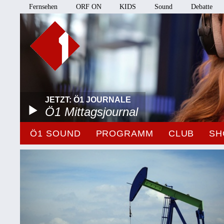
Fernsehen
ORF ON
KIDS
Sound
Debatte
JETZT: Ö1 JOURNALE
Ö1 Mittagsjournal
Ö1 SOUND
PROGRAMM
CLUB
SH