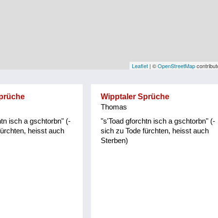
Leaflet
| ©
OpenStreetMap
contribut
Sprüche
Wipptaler Sprüche
Thomas
tn isch a gschtorbn" (-
"s'Toad gforchtn isch a gschtorbn" (-
fürchten, heisst auch
sich zu Tode fürchten, heisst auch
Sterben)