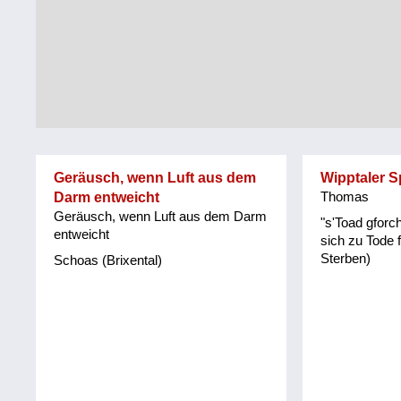
Tirol
Alltag
Vorarlberg
Schmankerln
und
Wien
Kulinarisches
Geräusch, wenn Luft aus dem
Wipptaler 
Darm entweicht
Thomas
Geräusch, wenn Luft aus dem Darm
"s'Toad gforch
entweicht
sich zu Tode 
Sterben)
Schoas (Brixental)