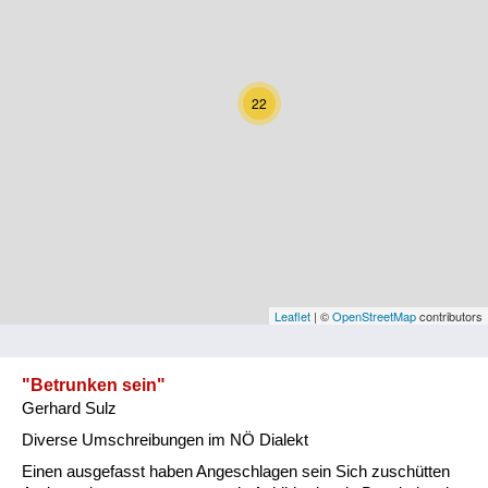
Kärnten
Niederösterreich
22
Oberösterreich
Salzburg
Steiermark
Tirol
Vorarlberg
Leaflet
| ©
OpenStreetMap
contributors
Wien
"Betrunken sein"
Gerhard Sulz
Kategorie
Diverse Umschreibungen im NÖ Dialekt
Natur und Landwirtschaft
Einen ausgefasst haben Angeschlagen sein Sich zuschütten