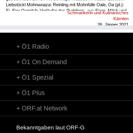
Liebstöckl Mohnwoaza: Reinling mit Mohnfülle Oale, Oa (pl.):
Ei, Eier Oamilch: Vorläufer des Puddings, aus Eiern, Milch und
Schmankerln und Kulinarisches
Mehl, auch Oaweible Piggalan: Weihnachtsgericht im
Kärnten
Lavanttal, Mohnwoaza mit einem Saft aus Dörrobst und
26. Jänner 2021
Schnaps übergossen Plentn: Polenta Pranschgalan: d...
Ö1 Radio
Ö1 On Demand
Ö1 Spezial
Ö1 Plus
ORF.at Network
Bekanntgaben laut ORF-G