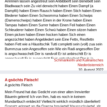
Anrinnen lassen angestreut sein Anbibberlt sein Benebelt sein
Fluchen und Reden
Bladlwaach sein Zu viel derwischt haben Einen Dampf (a
Dampfö) haben Einen Rausch haben Einen Stich haben Einen
Mensch, Tier und Alltag
Blederer haben Einen Schwomma haben Einen Schwips
(Damenschwips) haben Einen in der Krone haben Einen
Schmankerln und
Tampas haben Einen Surrer haben Einen Feil haben Einen
Kulinarisches
Schleuderer haben Einen Schwü haben Einen sitzen haben
Einen picken haben Einen hocken haben Sich einen
angezüchtet haben Angebledert sein Eine Fettn, Restfettn
haben Fett wie a Häusltschik Tutti completti sein (voll) zua sein
Bummzua sein Angesoffen sein Wie ein Radi angesoffen Der
is angschwaschelt Der is randvoll Er ist anbirschtlt Er is
angesäuselt Er is zuagschütt Er is ontschechert Der is ja
Schmankerln und Kulinarisches
schon gaunz steif Der is steif (steifer Blick) Fett wie ein
Niederösterreich
Radierer Blunzenfett sein Angefüllt sein abgefüllt sein
10. August 2022
angekübelt sein Angestochen sein versumpft...
A gsöchts Fleisch!
A gsöchts Fleisch
Mein Freund hat das Gedicht von einer alten Innviertler
Bäuerin gelernt! Ich von Ihm, hab es noch in keinem
Mundartbuch entdeckt! Vielleicht wirklich mündlich überliefert!
Granatz erinnert an die Grenze Innviertel/ Hausruckviertel, als