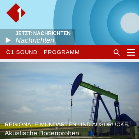
JETZT: NACHRICHTEN
Nachrichten
Ö1 SOUND
PROGRAMM
REGIONALE MUNDARTEN UND AUSDRÜCKE
Akustische Bodenproben