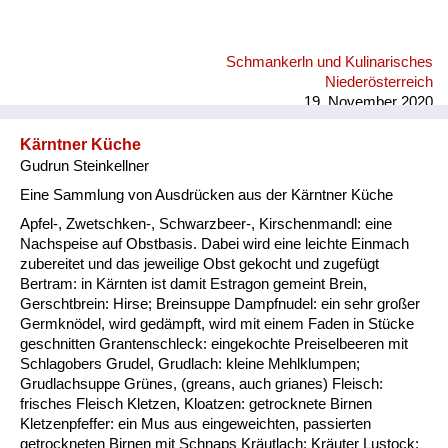
Schmankerln und Kulinarisches
Niederösterreich
19. November 2020
Kärntner Küche
Gudrun Steinkellner
Eine Sammlung von Ausdrücken aus der Kärntner Küche
Apfel-, Zwetschken-, Schwarzbeer-, Kirschenmandl: eine
Nachspeise auf Obstbasis. Dabei wird eine leichte Einmach
zubereitet und das jeweilige Obst gekocht und zugefügt
Bertram: in Kärnten ist damit Estragon gemeint Brein,
Gerschtbrein: Hirse; Breinsuppe Dampfnudel: ein sehr großer
Germknödel, wird gedämpft, wird mit einem Faden in Stücke
geschnitten Grantenschleck: eingekochte Preiselbeeren mit
Schlagobers Grudel, Grudlach: kleine Mehlklumpen;
Grudlachsuppe Grünes, (greans, auch grianes) Fleisch:
frisches Fleisch Kletzen, Kloatzen: getrocknete Birnen
Kletzenpfeffer: ein Mus aus eingeweichten, passierten
getrockneten Birnen mit Schnaps Kräutlach: Kräuter Lustock: