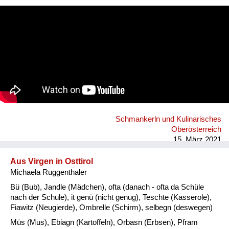
das Innviertel noch zu Bayern gehörte!
Schmankerln und Kulinarisches
Oberösterreich
15. März 2021
Aus Virgen in Osttirol
Michaela Ruggenthaler
Bü (Bub), Jandle (Mädchen), ofta (danach - ofta da Schüle
nach der Schule), it genü (nicht genug), Teschte (Kasserole),
Fiawitz (Neugierde), Ombrelle (Schirm), selbegn (deswegen)
Müs (Mus), Ebiagn (Kartoffeln), Orbasn (Erbsen), Pfram