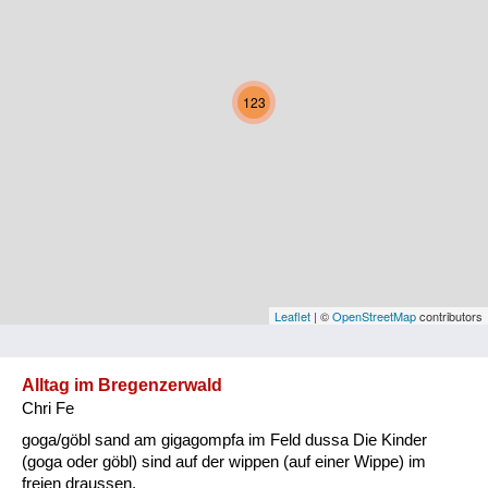
Kärnten
Niederösterreich
123
Oberösterreich
Salzburg
Steiermark
Tirol
Vorarlberg
Leaflet
| ©
OpenStreetMap
contributors
Wien
Alltag im Bregenzerwald
Chri Fe
Kategorie
goga/göbl sand am gigagompfa im Feld dussa Die Kinder
Natur und Landwirtschaft
(goga oder göbl) sind auf der wippen (auf einer Wippe) im
freien draussen.