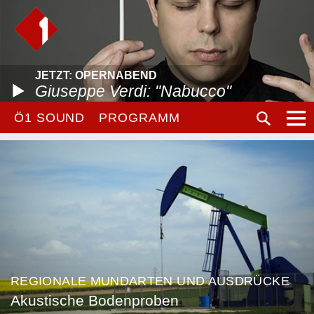
JETZT: OPERNABEND
Giuseppe Verdi: "Nabucco"
Ö1 SOUND
PROGRAMM
REGIONALE MUNDARTEN UND AUSDRÜCKE
Akustische Bodenproben