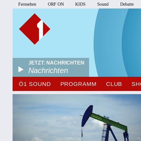
Fernsehen
ORF ON
KIDS
Sound
Debatte
JETZT: NACHRICHTEN
Nachrichten
Ö1 SOUND
PROGRAMM
CLUB
SH