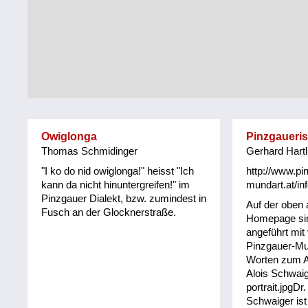
Tirol
Alltag
Vorarlberg
Schmankerln
und
Wien
Kulinarisches
Owiglonga
Pinzgaueri
Thomas Schmidinger
Gerhard Hartl
"I ko do nid owiglonga!" heisst "Ich
http://www.pi
kann da nicht hinuntergreifen!" im
mundart.at/inf
Pinzgauer Dialekt, bzw. zumindest in
Auf der oben
Fusch an der Glocknerstraße.
Homepage sin
angeführt mit
Pinzgauer-Mu
Worten zum An
Alois Schwaig
portrait.jpgDr.
Schwaiger ist