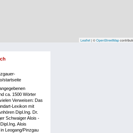
Leaflet
| ©
OpenStreetMap
contribut
sch
nzgauer-
o/startseite
 angegebenen
d ca. 1500 Wörter
 vielen Verweisen: Das
ndart-Lexikon mit
hören Dipl.Ing. Dr.
er Schwaiger Alois -
 Dipl.Ing. Alois
 in Leogang/Pinzgau