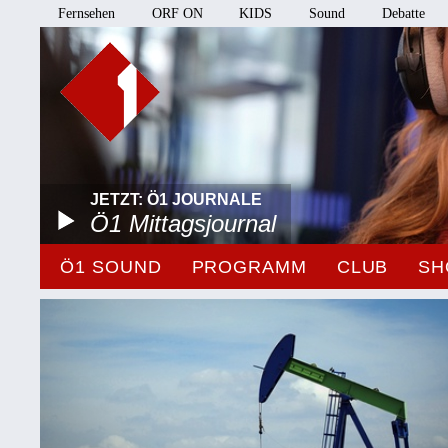
Fernsehen
ORF ON
KIDS
Sound
Debatte
JETZT: Ö1 JOURNALE
Ö1 Mittagsjournal
Ö1 SOUND
PROGRAMM
CLUB
SH