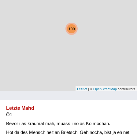
Kärnten
Niederösterreich
190
Oberösterreich
Salzburg
Steiermark
Tirol
Vorarlberg
Leaflet
| ©
OpenStreetMap
contributors
Wien
Letzte Mahd
Ö1
Kategorie
Bevor i as kraumat mah, muass i no as Ko mochan.
Natur und Landwirtschaft
Hot da des Mensch heit an Brietsch. Geh nocha, bist ja eh net