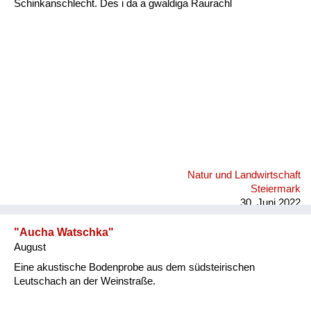
Schinkanschlecht. Des i da a gwaldiga Raurachl
Fluchen und Reden
Mensch, Tier und Alltag
Schmankerln und
Kulinarisches
Natur und Landwirtschaft
Steiermark
30. Juni 2022
"Aucha Watschka"
August
Eine akustische Bodenprobe aus dem südsteirischen
Leutschach an der Weinstraße.