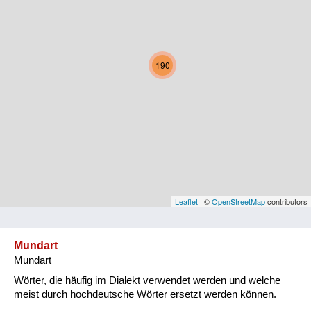
Kärnten
Niederösterreich
190
Oberösterreich
Salzburg
Steiermark
Tirol
Vorarlberg
Leaflet
| ©
OpenStreetMap
contributors
Wien
Mundart
Mundart
Kategorie
Wörter, die häufig im Dialekt verwendet werden und welche
Natur und Landwirtschaft
meist durch hochdeutsche Wörter ersetzt werden können.