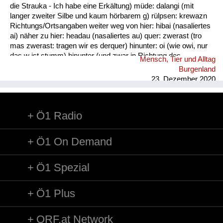
die Strauka - Ich habe eine Erkältung) müde: dalangi (mit
langer zweiter Silbe und kaum hörbarem g) rülpsen: krewazn
Richtungs/Ortsangaben weiter weg von hier: hibai (nasaliertes
ai) näher zu hier: headau (nasaliertes au) quer: zwerast (tro
mas zwerast: tragen wir es derquer) hinunter: oi (wie owi, nur
das w ist stumm) hinunter (und zwar in Richtung des
Mensch, Tier und Alltag
Sprechers): oana (kim oana - komm herunter, und zwar zu
Burgenland
mir) weg: dui (kais dui - wirf es weg) werfen: kai (nasaliertes
23. Dezember 2020
ai)
Ö1 Radio
Ö1 On Demand
Ö1 Spezial
Ö1 Plus
ORF.at Network