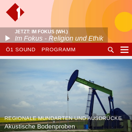
JETZT: IM FOKUS (WH.)
Im Fokus - Religion und Ethik
Ö1 SOUND
PROGRAMM
REGIONALE MUNDARTEN UND AUSDRÜCKE
Akustische Bodenproben