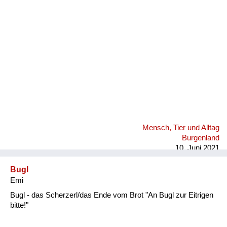
Fluchen und Reden
Mensch, Tier und Alltag
Schmankerln und
Kulinarisches
Mensch, Tier und Alltag
Burgenland
10. Juni 2021
Bugl
Emi
Bugl - das Scherzerl/das Ende vom Brot "An Bugl zur Eitrigen
bitte!"