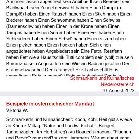
Anrinnen lassen angestreut sein Anbibberlt sein Benebelt sein
Fluchen und Reden
Bladlwaach sein Zu viel derwischt haben Einen Dampf (a
Dampfö) haben Einen Rausch haben Einen Stich haben Einen
Mensch, Tier und Alltag
Blederer haben Einen Schwomma haben Einen Schwips
(Damenschwips) haben Einen in der Krone haben Einen
Schmankerln und
Tampas haben Einen Surrer haben Einen Feil haben Einen
Kulinarisches
Schleuderer haben Einen Schwü haben Einen sitzen haben
Einen picken haben Einen hocken haben Sich einen
angezüchtet haben Angebledert sein Eine Fettn, Restfettn
haben Fett wie a Häusltschik Tutti completti sein (voll) zua sein
Bummzua sein Angesoffen sein Wie ein Radi angesoffen Der
is angschwaschelt Der is randvoll Er ist anbirschtlt Er is
angesäuselt Er is zuagschütt Er is ontschechert Der is ja
Schmankerln und Kulinarisches
schon gaunz steif Der is steif (steifer Blick) Fett wie ein
Niederösterreich
Radierer Blunzenfett sein Angefüllt sein abgefüllt sein
10. August 2022
angekübelt sein Angestochen sein versumpft...
Beispiele in österreichischer Mundart
Viktoria W.
Schmankerln und Kulinarisches": Köch, Kohl, Heit gibt's wieda
an Köch z'Mittag. "Natur und Landwirtschaft": Bougerl,
Tannenzapfen, Im Herbst lieg’n vü Bougerl umadum. "Fluchen
und Reden": raunzen/Rauzerei, jammern, Warum duast scho