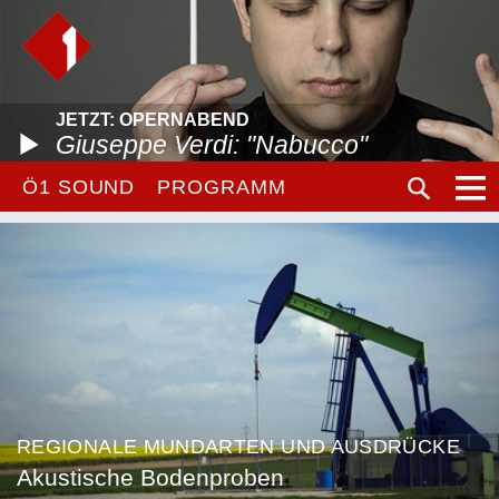
JETZT: OPERNABEND
Giuseppe Verdi: "Nabucco"
Ö1 SOUND
PROGRAMM
REGIONALE MUNDARTEN UND AUSDRÜCKE
Akustische Bodenproben