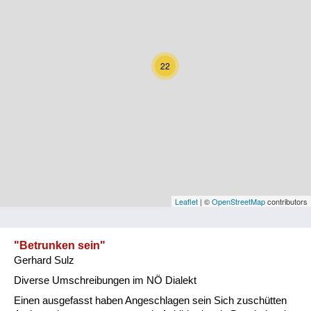
Kärnten
Niederösterreich
22
Oberösterreich
Salzburg
Steiermark
Tirol
Vorarlberg
Leaflet
| ©
OpenStreetMap
contributors
Wien
"Betrunken sein"
Gerhard Sulz
Kategorie
Diverse Umschreibungen im NÖ Dialekt
Natur und Landwirtschaft
Einen ausgefasst haben Angeschlagen sein Sich zuschütten