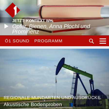
JETZT: KONTEXT WH.
Opfer, Bienen, Anna Plochl und
Prominenz
Ö1 SOUND
PROGRAMM
REGIONALE MUNDARTEN UND AUSDRÜCKE
Akustische Bodenproben