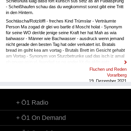
Fluchen und Reden
Schießhufa luag dasd fort kunsch sus setz as an Füdlasprung
- Scheißhaufen schau das du wegkommst sonst gibt eine Tritt
Mensch, Tier und Alltag
in den Hintern.
Sochtäscha/Rotzlöffl - freches Kind Trümslar - Verträumte
Schmankerln und
Person Ma zogad dr glei wo bartle d Moscht holat - Synonym
Kulinarisches
für seine WO der/die jenige seine Kraft her hat Mah as wia
bahwassr - Männer wie Bachwasser - ausdruck wenn jemand
nicht gerade den besten Tag hat oder verkatert ist. Bratals
bread im gsiht kea am vortag - Brutals Brett im Gesicht gehabt
am Vortag - Synonym von Sturzbetrunke uad das isch iz amal
eh gnuag gsin vl. feandad se na ander lüt dia aklin eatz
intreigad. - Gut das war jetzt vorerst genug vielleicht finden
Fluchen und Reden
sich noch andere Leute die etwas eintragen.
Vorarlberg
19. Dezember 2021
Ö1 Radio
Ö1 On Demand