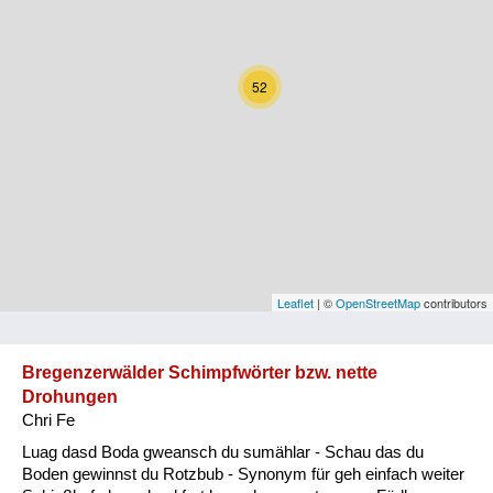
Kärnten
Niederösterreich
52
Oberösterreich
Salzburg
Steiermark
Tirol
Vorarlberg
Leaflet
| ©
OpenStreetMap
contributors
Wien
Bregenzerwälder Schimpfwörter bzw. nette
Drohungen
Kategorie
Chri Fe
Natur und Landwirtschaft
Luag dasd Boda gweansch du sumählar - Schau das du
Boden gewinnst du Rotzbub - Synonym für geh einfach weiter