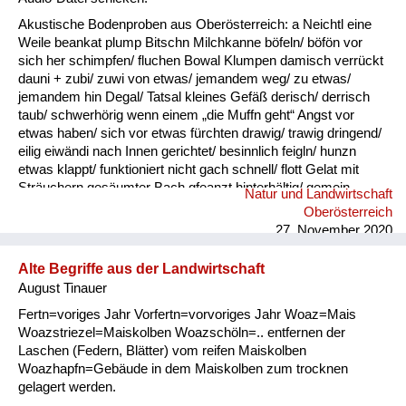
Akustische Bodenproben aus Oberösterreich: a Neichtl eine
Weile beankat plump Bitschn Milchkanne böfeln/ böfön vor
sich her schimpfen/ fluchen Bowal Klumpen damisch verrückt
dauni + zubi/ zuwi von etwas/ jemandem weg/ zu etwas/
jemandem hin Degal/ Tatsal kleines Gefäß derisch/ derrisch
taub/ schwerhörig wenn einem „die Muffn geht“ Angst vor
etwas haben/ sich vor etwas fürchten drawig/ trawig dringend/
eilig eiwändi nach Innen gerichtet/ besinnlich feigln/ hunzn
etwas klappt/ funktioniert nicht gach schnell/ flott Gelat mit
Sträuchern gesäumter Bach gfeanzt hinterhältig/ gemein
Natur und Landwirtschaft
gnauzn/ gnean jammern Goder Doppelkinn gogatzn
Oberösterreich
zwitschern griawig nett/ süß Granda Granittrog grawutisch
27. November 2020
agressiv/ wütend Gredt Erhöhung im Innenhof eines
Bauernhofes, meistens mit Grantiplatten gschamig schüchtern
Alte Begriffe aus der Landwirtschaft
hantig bitter hawan mit großem Appetit essen heiln Unkraut
August Tinauer
jäten hibei + hidau nahe an ...
Fertn=voriges Jahr Vorfertn=vorvoriges Jahr Woaz=Mais
Woazstriezel=Maiskolben Woazschöln=.. entfernen der
Laschen (Federn, Blätter) vom reifen Maiskolben
Woazhapfn=Gebäude in dem Maiskolben zum trocknen
gelagert werden.