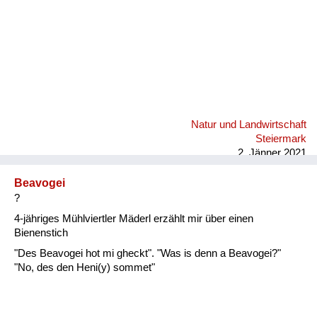
Natur und Landwirtschaft
Steiermark
2. Jänner 2021
Beavogei
?
4-jähriges Mühlviertler Mäderl erzählt mir über einen
Bienenstich
"Des Beavogei hot mi gheckt". "Was is denn a Beavogei?"
"No, des den Heni(y) sommet"