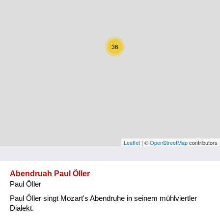
Kärnten
Niederösterreich
36
Oberösterreich
Salzburg
Steiermark
Tirol
Vorarlberg
Leaflet
| ©
OpenStreetMap
contributors
Wien
Abendruah Paul Öller
Paul Öller
Kategorie
Paul Öller singt Mozart's Abendruhe in seinem mühlviertler
Natur und Landwirtschaft
Dialekt.