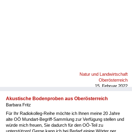
Fluchen und Reden
Mensch, Tier und Alltag
Schmankerln und
Kulinarisches
Natur und Landwirtschaft
Oberösterreich
15. Februar 2022
Akustische Bodenproben aus Oberösterreich
Barbara Fritz
Für Ihr Radiokolleg-Reihe möchte ich Ihnen meine 20 Jahre
alte OÖ Mundart-Begriff-Sammlung zur Verfügung stellen und
würde mich freuen, Sie dadurch für den OÖ-Teil zu
unterstützen! Gerne kann ich bei Bedarf einige Wörter per