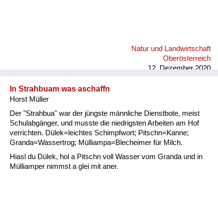
Natur und Landwirtschaft
Oberösterreich
12. Dezember 2020
In Strahbuam was aschaffn
Horst Müller
Der "Strahbua" war der jüngste männliche Dienstbote, meist
Schulabgänger, und musste die niedrigsten Arbeiten am Hof
verrichten. Dülek=leichtes Schimpfwort; Pitschn=Kanne;
Granda=Wassertrog; Mülliampa=Blecheimer für Milch.
Hiasl du Dülek, hol a Pitschn voll Wasser vom Granda und in
Mülliamper nimmst a glei mit aner.