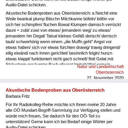
Audio-Datei schicken.
Akustische Bodenproben aus Oberösterreich: a Neichtl eine
Weile beankat plump Bitschn Milchkanne böfeln/ böfön vor
sich her schimpfen/ fluchen Bowal Klumpen damisch verrückt
dauni + zubi/ zuwi von etwas/ jemandem weg/ zu etwas/
jemandem hin Degal/ Tatsal kleines Gefäß derisch/ derrisch
taub/ schwerhörig wenn einem „die Muffn geht“ Angst vor
etwas haben/ sich vor etwas fürchten drawig/ trawig dringend/
eilig eiwändi nach Innen gerichtet/ besinnlich feigln/ hunzn
etwas klappt/ funktioniert nicht gach schnell/ flott Gelat mit
Sträuchern gesäumter Bach gfeanzt hinterhältig/ gemein
Natur und Landwirtschaft
gnauzn/ gnean jammern Goder Doppelkinn gogatzn
Oberösterreich
zwitschern griawig nett/ süß Granda Granittrog grawutisch
27. November 2020
agressiv/ wütend Gredt Erhöhung im Innenhof eines
Bauernhofes, meistens mit Grantiplatten gschamig schüchtern
Akustische Bodenproben aus Oberösterreich
hantig bitter hawan mit großem Appetit essen heiln Unkraut
Barbara Fritz
jäten hibei + hidau nahe an ...
Für Ihr Radiokolleg-Reihe möchte ich Ihnen meine 20 Jahre
alte OÖ Mundart-Begriff-Sammlung zur Verfügung stellen und
würde mich freuen, Sie dadurch für den OÖ-Teil zu
unterstützen! Gerne kann ich bei Bedarf einige Wörter per
Audio-Datei schicken.