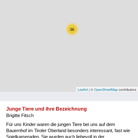
Kärnten
Niederösterreich
36
Oberösterreich
Salzburg
Steiermark
Tirol
Vorarlberg
Leaflet
| ©
OpenStreetMap
contributors
Wien
Junge Tiere und ihre Bezeichnung
Brigitte Fitsch
Kategorie
Für uns Kinder waren die jungen Tiere bei uns auf dem
Natur und Landwirtschaft
Bauernhof im Tiroler Oberland besonders interessant, fast wie
Spielkameraden. Sie wurden auch liebevoll in der