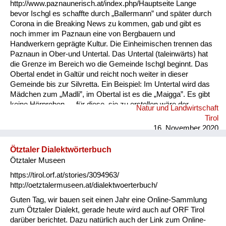
http://www.paznaunerisch.at/index.php/Hauptseite Lange
bevor Ischgl es schaffte durch „Ballermann” und später durch
Corona in die Breaking News zu kommen, gab und gibt es
noch immer im Paznaun eine von Bergbauern und
Handwerkern geprägte Kultur. Die Einheimischen trennen das
Paznaun in Ober-und Untertal. Das Untertal (taleinwärts) hat
die Grenze im Bereich wo die Gemeinde Ischgl beginnt. Das
Obertal endet in Galtür und reicht noch weiter in dieser
Gemeinde bis zur Silvretta. Ein Beispiel: Im Untertal wird das
Mädchen zum „Madli”, im Obertal ist es die „Maigga”. Es gibt
keine Hörproben — für diese, sie zu erstellen wäre der
Natur und Landwirtschaft
Altbürgermeister (und Lehrer) von Kappl Josef Wechner
Tirol
bestens geeignet. Er hat eine sehr klare Aussprach, ist ein
16. November 2020
guter Rhetoriker, kennt alle Ausdrücke und die Kultur bestens.
Auch mein Cousin Georg Juen (Lehrer AD.) von Galtür,
Ötztaler Dialektwörterbuch
aufgewachsen in Kappl, kennt auch sehr gut das Ober-und
Ötztaler Museen
Untertal — (die bäuerlichen und handwerk...
https://tirol.orf.at/stories/3094963/
http://oetztalermuseen.at/dialektwoerterbuch/
Guten Tag, wir bauen seit einen Jahr eine Online-Sammlung
zum Ötztaler Dialekt, gerade heute wird auch auf ORF Tirol
darüber berichtet. Dazu natürlich auch der Link zum Online-