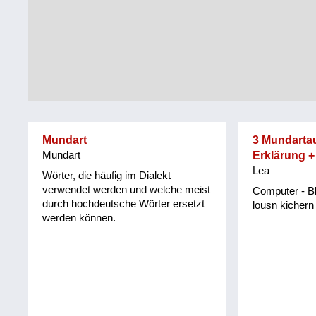
Tirol
Alltag
Vorarlberg
Schmankerln
und
Wien
Kulinarisches
Mundart
3 Mundarta
Mundart
Erklärung +
Lea
Wörter, die häufig im Dialekt
verwendet werden und welche meist
Computer - Bl
durch hochdeutsche Wörter ersetzt
lousn kichern
werden können.