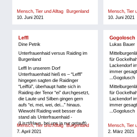
Mensch, Tier und Alltag
Burgenland
Mensch, Tier u
10. Juni 2021
10. Juni 2021
Leffl
Gogolosch
Dine Petrik
Lukas Bauer
Unterfrauenhaid versus Raiding im
Mittelburgen
Burgenland
für Gockelhah
Lackendorf im
Leffl In unserem Dorf
immer gesagt
Unterfrauenhaid hieß es – “Leffl”
...Gogolusch
hingegen sagten die Raidinger
“Leiffüi”, überhaupt hatte sich in
Mittelburgen
Raiding der Tenor “ei” durchgesetzt,
für Gockelhah
die Laute und Silben gingen gern
Lackendorf im
aufs “ei, mei, wei, dei...” hinaus.
immer gesagt
Wiewohl Raiding weit besser da
...Gogolusch
stand als Unterfrauenhaid -
(Liszt/Haus, bei uns ja nur getauft)
Mensch, Tier und Alltag
Burgenland
Mensch, Tier u
bedauerten wir sie ob ihrer
7. April 2021
2. März 2021
Ausdrucksweise, wir fanden sie