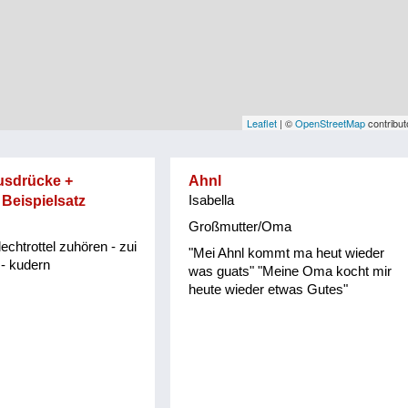
Leaflet
| ©
OpenStreetMap
contribut
usdrücke +
Ahnl
 Beispielsatz
Isabella
Großmutter/Oma
echtrottel zuhören - zui
"Mei Ahnl kommt ma heut wieder
 - kudern
was guats" "Meine Oma kocht mir
heute wieder etwas Gutes"