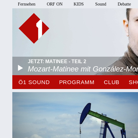
Fernsehen
ORF ON
KIDS
Sound
Debatte
JETZT: MATINEE - TEIL 2
Mozart-Matinee mit González-Mo
Ö1 SOUND
PROGRAMM
CLUB
SH