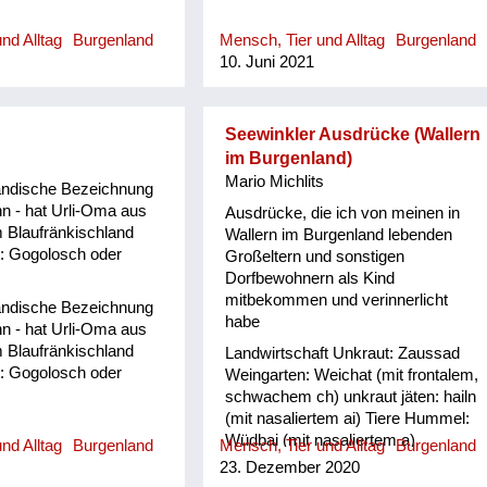
nd Alltag
Burgenland
Mensch, Tier und Alltag
Burgenland
10. Juni 2021
Seewinkler Ausdrücke (Wallern
im Burgenland)
Mario Michlits
ländische Bezeichnung
n - hat Urli-Oma aus
Ausdrücke, die ich von meinen in
 Blaufränkischland
Wallern im Burgenland lebenden
: Gogolosch oder
Großeltern und sonstigen
Dorfbewohnern als Kind
mitbekommen und verinnerlicht
ländische Bezeichnung
habe
n - hat Urli-Oma aus
 Blaufränkischland
Landwirtschaft Unkraut: Zaussad
: Gogolosch oder
Weingarten: Weichat (mit frontalem,
schwachem ch) unkraut jäten: hailn
(mit nasaliertem ai) Tiere Hummel:
Wüdbai (mit nasaliertem a)
nd Alltag
Burgenland
Mensch, Tier und Alltag
Burgenland
Eidechse: Darahaxl Feldhamster:
23. Dezember 2020
Gritsch Kätzchen: Zizerl oder Zizi