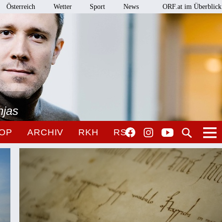
Österreich
Wetter
Sport
News
ORF.at im Überblick
njas
OP
ARCHIV
RKH
RSO