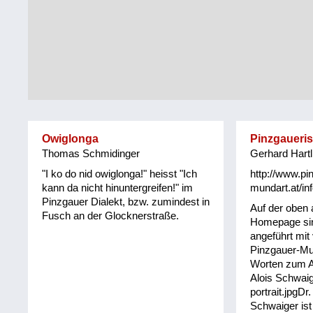
Tirol
Alltag
Vorarlberg
Schmankerln
und
Wien
Kulinarisches
Owiglonga
Pinzgaueri
Thomas Schmidinger
Gerhard Hartl
"I ko do nid owiglonga!" heisst "Ich
http://www.pi
kann da nicht hinuntergreifen!" im
mundart.at/inf
Pinzgauer Dialekt, bzw. zumindest in
Auf der oben
Fusch an der Glocknerstraße.
Homepage sin
angeführt mit
Pinzgauer-Mu
Worten zum An
Alois Schwaig
portrait.jpgDr.
Schwaiger ist