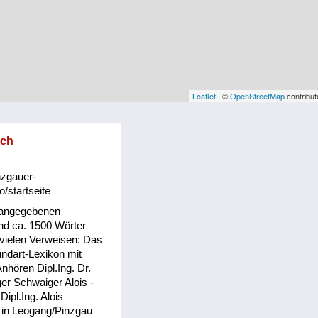
Leaflet
| ©
OpenStreetMap
contribut
sch
nzgauer-
o/startseite
 angegebenen
d ca. 1500 Wörter
 vielen Verweisen: Das
ndart-Lexikon mit
hören Dipl.Ing. Dr.
er Schwaiger Alois -
 Dipl.Ing. Alois
 in Leogang/Pinzgau