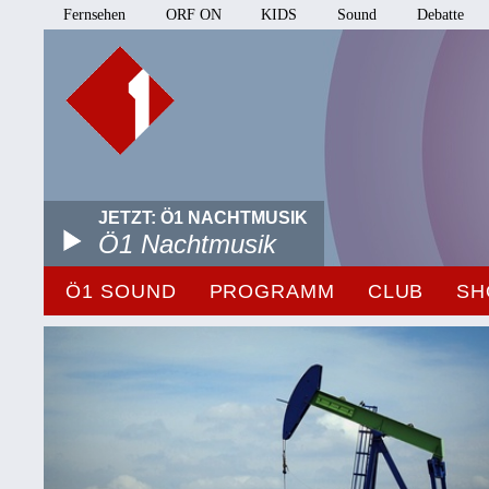
Fernsehen
ORF ON
KIDS
Sound
Debatte
JETZT: Ö1 NACHTMUSIK
Ö1 Nachtmusik
Ö1 SOUND
PROGRAMM
CLUB
SH