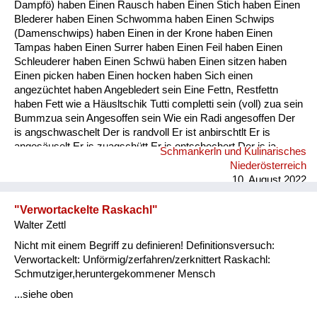
Dampfö) haben Einen Rausch haben Einen Stich haben Einen
Blederer haben Einen Schwomma haben Einen Schwips
(Damenschwips) haben Einen in der Krone haben Einen
Tampas haben Einen Surrer haben Einen Feil haben Einen
Schleuderer haben Einen Schwü haben Einen sitzen haben
Einen picken haben Einen hocken haben Sich einen
angezüchtet haben Angebledert sein Eine Fettn, Restfettn
haben Fett wie a Häusltschik Tutti completti sein (voll) zua sein
Bummzua sein Angesoffen sein Wie ein Radi angesoffen Der
is angschwaschelt Der is randvoll Er ist anbirschtlt Er is
angesäuselt Er is zuagschütt Er is ontschechert Der is ja
Schmankerln und Kulinarisches
schon gaunz steif Der is steif (steifer Blick) Fett wie ein
Niederösterreich
Radierer Blunzenfett sein Angefüllt sein abgefüllt sein
10. August 2022
angekübelt sein Angestochen sein versumpft...
"Verwortackelte Raskachl"
Walter Zettl
Nicht mit einem Begriff zu definieren! Definitionsversuch:
Verwortackelt: Unförmig/zerfahren/zerknittert Raskachl:
Schmutziger,heruntergekommener Mensch
...siehe oben