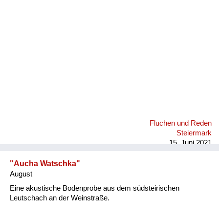
Fluchen und Reden
Mensch, Tier und Alltag
Schmankerln und
Kulinarisches
Fluchen und Reden
Steiermark
15. Juni 2021
"Aucha Watschka"
August
Eine akustische Bodenprobe aus dem südsteirischen
Leutschach an der Weinstraße.