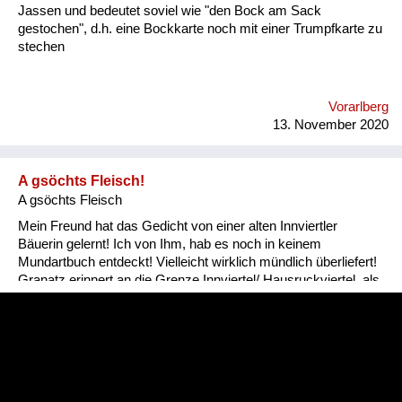
Jassen und bedeutet soviel wie "den Bock am Sack
gestochen", d.h. eine Bockkarte noch mit einer Trumpfkarte zu
stechen
Vorarlberg
13. November 2020
A gsöchts Fleisch!
A gsöchts Fleisch
Mein Freund hat das Gedicht von einer alten Innviertler
Bäuerin gelernt! Ich von Ihm, hab es noch in keinem
Mundartbuch entdeckt! Vielleicht wirklich mündlich überliefert!
Granatz erinnert an die Grenze Innviertel/ Hausruckviertel, als
das Innviertel noch zu Bayern gehörte!