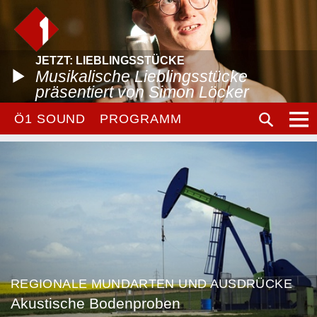
JETZT: LIEBLINGSSTÜCKE
Musikalische Lieblingsstücke
präsentiert von Simon Löcker
Ö1 SOUND
PROGRAMM
REGIONALE MUNDARTEN UND AUSDRÜCKE
Akustische Bodenproben