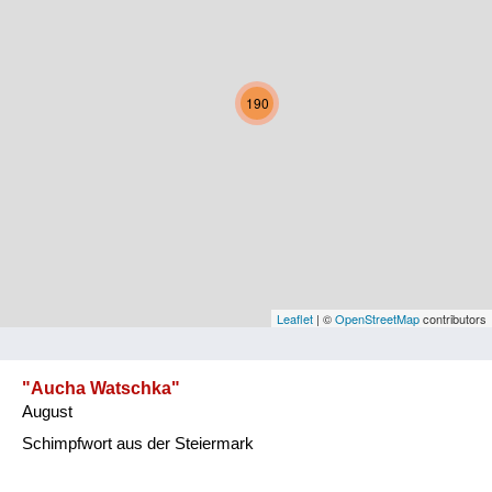
Kärnten
Niederösterreich
190
Oberösterreich
Salzburg
Steiermark
Tirol
Vorarlberg
Leaflet
| ©
OpenStreetMap
contributors
Wien
"Aucha Watschka"
August
Kategorie
Schimpfwort aus der Steiermark
Natur und Landwirtschaft