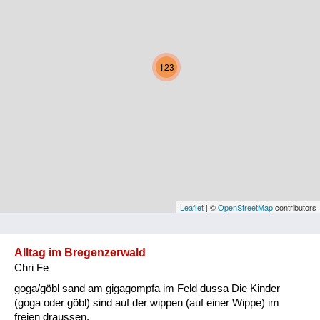
Kärnten
Niederösterreich
123
Oberösterreich
Salzburg
Steiermark
Tirol
Vorarlberg
Leaflet
| ©
OpenStreetMap
contributors
Wien
Alltag im Bregenzerwald
Chri Fe
Kategorie
goga/göbl sand am gigagompfa im Feld dussa Die Kinder
Natur und Landwirtschaft
(goga oder göbl) sind auf der wippen (auf einer Wippe) im
freien draussen.