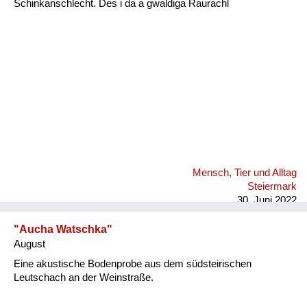
Schinkanschlecht. Des i da a gwaldiga Raurachl
Fluchen und Reden
Mensch, Tier und Alltag
Schmankerln und
Kulinarisches
Mensch, Tier und Alltag
Steiermark
30. Juni 2022
"Aucha Watschka"
August
Eine akustische Bodenprobe aus dem südsteirischen
Leutschach an der Weinstraße.