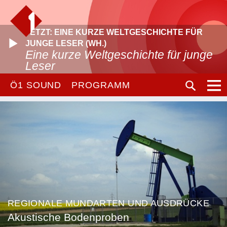
JETZT: EINE KURZE WELTGESCHICHTE FÜR
JUNGE LESER (WH.)
Eine kurze Weltgeschichte für junge
Leser
Ö1 SOUND
PROGRAMM
REGIONALE MUNDARTEN UND AUSDRÜCKE
Akustische Bodenproben