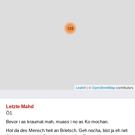
Kärnten
Niederösterreich
123
Oberösterreich
Salzburg
Steiermark
Tirol
Vorarlberg
Leaflet
| ©
OpenStreetMap
contributors
Wien
Letzte Mahd
Ö1
Kategorie
Bevor i as kraumat mah, muass i no as Ko mochan.
Natur und Landwirtschaft
Hot da des Mensch heit an Brietsch. Geh nocha, bist ja eh net