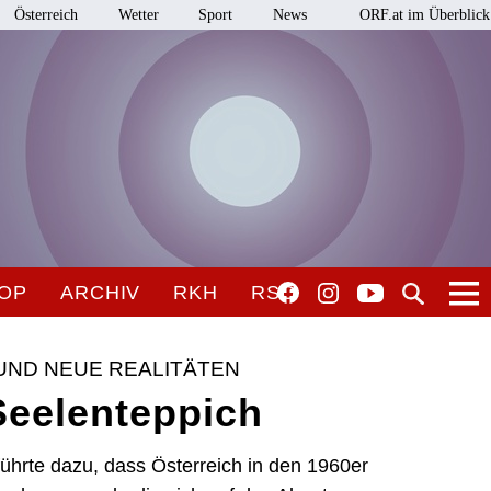
Österreich
Wetter
Sport
News
ORF.at im Überblick
OP
ARCHIV
RKH
RSO
ND NEUE REALITÄTEN
Seelenteppich
führte dazu, dass Österreich in den 1960er