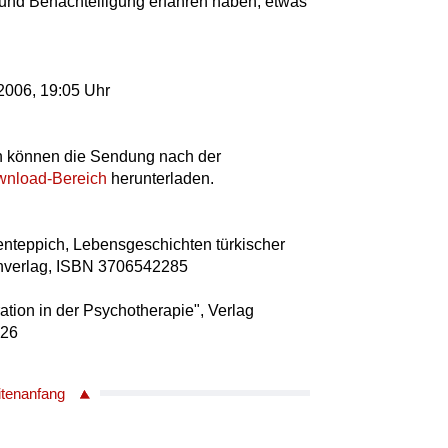
d und Benachteiligung erfahren haben, etwas
 2006, 19:05 Uhr
 können die Sendung nach der
nload-Bereich
herunterladen.
nteppich, Lebensgeschichten türkischer
ienverlag, ISBN 3706542285
ation in der Psychotherapie", Verlag
726
itenanfang