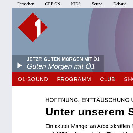
Fernsehen
ORF ON
KIDS
Sound
Debatte
JETZT: GUTEN MORGEN MIT Ö1
Guten Morgen mit Ö1
Ö1 SOUND
PROGRAMM
CLUB
SH
HOFFNUNG, ENTTÄUSCHUNG U
Unter unserem 
Ein akuter Mangel an Arbeitskräften 