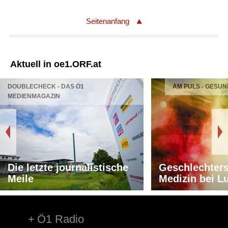
Seitenanfang
Aktuell in oe1.ORF.at
DOUBLECHECK - DAS Ö1
AM PULS - GESUN
MEDIENMAGAZIN
Die letzte journalistische
Geschlechters
Meile
Medizin bei L
Ö1 Radio