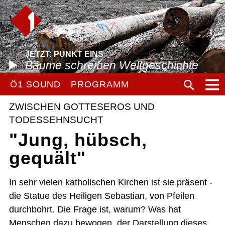
JETZT: PUNKT EINS
Bäume schreiben Weltgeschichte
Ö1 SOUND
PROGRAMM
ZWISCHEN GOTTESEROS UND
TODESSEHNSUCHT
"Jung, hübsch,
gequält"
In sehr vielen katholischen Kirchen ist sie präsent -
die Statue des Heiligen Sebastian, von Pfeilen
durchbohrt. Die Frage ist, warum? Was hat
Menschen dazu bewogen, der Darstellung dieses