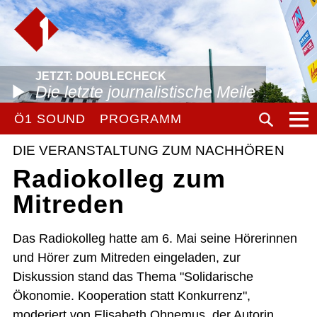
JETZT: DOUBLECHECK
Die letzte journalistische Meile
Ö1 SOUND
PROGRAMM
DIE VERANSTALTUNG ZUM NACHHÖREN
Radiokolleg zum
Mitreden
Das Radiokolleg hatte am 6. Mai seine Hörerinnen
und Hörer zum Mitreden eingeladen, zur
Diskussion stand das Thema "Solidarische
Ökonomie. Kooperation statt Konkurrenz",
moderiert von Elisabeth Ohnemus, der Autorin