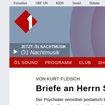
Fernsehen
ORF ON
KIDS
Sound
Debatte
JETZT: Ö1 NACHTMUSIK
Ö1 Nachtmusik
Ö1 SOUND
PROGRAMM
CLUB
SH
VON KURT FLEISCH
Briefe an Herrn S
Der Psychiater verordnet postalisch