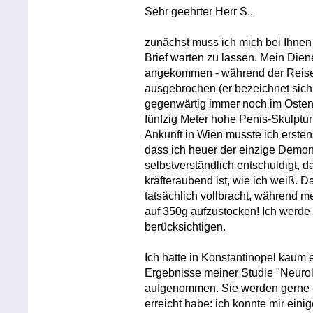
Sehr geehrter Herr S.,
zunächst muss ich mich bei Ihnen
Brief warten zu lassen. Mein Diene
angekommen - während der Reise 
ausgebrochen (er bezeichnet sich j
gegenwärtig immer noch im Osten
fünfzig Meter hohe Penis-Skulptur
Ankunft in Wien musste ich ersten
dass ich heuer der einzige Demonst
selbstverständlich entschuldigt, 
kräfteraubend ist, wie ich weiß.
tatsächlich vollbracht, während 
auf 350g aufzustocken! Ich werd
berücksichtigen.
Ich hatte in Konstantinopel kaum 
Ergebnisse meiner Studie "Neurol
aufgenommen. Sie werden gerne h
erreicht habe: ich konnte mir ein