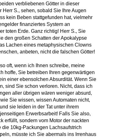
 beiden verbliebenen Götter in dieser
er Herr S., sehen, sobald Sie Ihre Augen
ass kein Beben stattgefunden hat, vielmehr
ngelder finanziertes System an
 toten Erde. Ganz richtig! Herr S., Sie
die den großen Schatten der Apokalypse
ur das Lachen eines metaphysischen Clowns
Menschen, anbeten, nicht die falschen Götter!
 so oft, wenn ich Ihnen schreibe, meine
h hoffe, Sie betreiben Ihren gegenwärtigen
in einer ebensolchen Absurdität. Wenn Sie
, sind Sie schon verloren. Nicht, dass ich
ungen aller übrigen wären weniger absurd,
 wie Sie wissen, wissen Automaten nicht,
und sie leiden in der Tat unter ihrem
 jenseitigen Erwerbsarbeit! Falls Sie also,
ück erfüllt, sondern vom Motor der nackten
e die 10kg-Packungen Lachsaufstrich
peln, müsste ich Sie abermals ins Irrenhaus