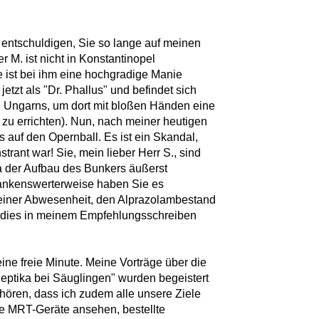
 entschuldigen, Sie so lange auf meinen
r M. ist nicht in Konstantinopel
ist bei ihm eine hochgradige Manie
etzt als "Dr. Phallus" und befindet sich
 Ungarns, um dort mit bloßen Händen eine
 zu errichten). Nun, nach meiner heutigen
s auf den Opernball. Es ist ein Skandal,
rant war! Sie, mein lieber Herr S., sind
da der Aufbau des Bunkers äußerst
 Dankenswerterweise haben Sie es
meiner Abwesenheit, den Alprazolambestand
e dies in meinem Empfehlungsschreiben
eine freie Minute. Meine Vorträge über die
eptika bei Säuglingen" wurden begeistert
ören, dass ich zudem alle unsere Ziele
ige MRT-Geräte ansehen, bestellte