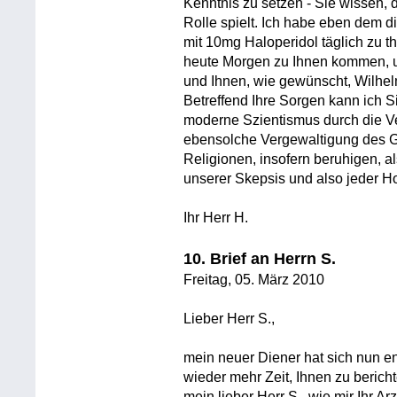
Kenntnis zu setzen - Sie wissen, d
Rolle spielt. Ich habe eben dem d
mit 10mg Haloperidol täglich zu t
heute Morgen zu Ihnen kommen, 
und Ihnen, wie gewünscht, Wilhe
Betreffend Ihre Sorgen kann ich 
moderne Szientismus durch die V
ebensolche Vergewaltigung des Ge
Religionen, insofern beruhigen, a
unserer Skepsis und also jeder Hof
Ihr Herr H.
10. Brief an Herrn S.
Freitag, 05. März 2010
Lieber Herr S.,
mein neuer Diener hat sich nun end
wieder mehr Zeit, Ihnen zu bericht
mein lieber Herr S., wie mir Ihr Ar