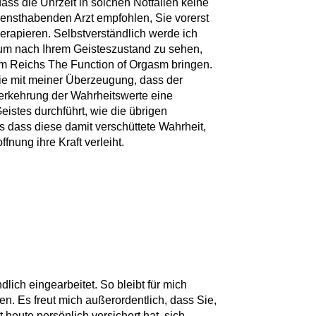
ass die Uhrzeit in solchen Notfällen keine
iensthabenden Arzt empfohlen, Sie vorerst
herapieren. Selbstverständlich werde ich
um nach Ihrem Geisteszustand zu sehen,
lm Reichs The Function of Orgasm bringen.
Sie mit meiner Überzeugung, dass der
erkehrung der Wahrheitswerte eine
istes durchführt, wie die übrigen
ls dass diese damit verschüttete Wahrheit,
fnung ihre Kraft verleiht.
lich eingearbeitet. So bleibt für mich
en. Es freut mich außerordentlich, dass Sie,
zt heute persönlich versichert hat, sich