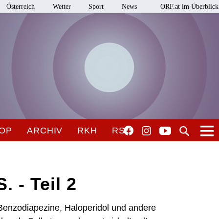
Österreich
Wetter
Sport
News
ORF.at im Überblick
OP
ARCHIV
RKH
RSO
. - Teil 2
 Benzodiapezine, Haloperidol und andere