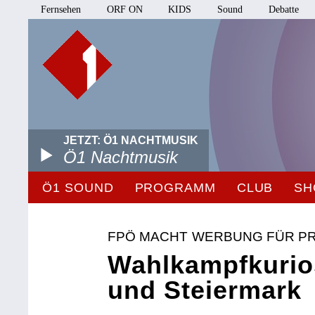
Fernsehen
ORF ON
KIDS
Sound
Debatte
JETZT: Ö1 NACHTMUSIK
Ö1 Nachtmusik
Ö1 SOUND
PROGRAMM
CLUB
SH
FPÖ MACHT WERBUNG FÜR PR
Wahlkampfkurios
und Steiermark