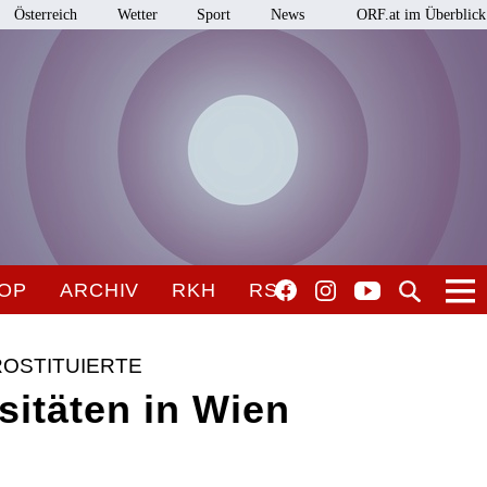
Österreich
Wetter
Sport
News
ORF.at im Überblick
OP
ARCHIV
RKH
RSO
OSTITUIERTE
itäten in Wien