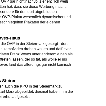
 ÖVP gar nicht nachvollziehen: "Ich weiß
itten hat, dass sie diese Werbung macht,
besondere für den dort abgebildeten
em ÖVP-Plakat wesentlich dynamischer und
geschniegelten Plakaten der eigenen
oves-Haus
 die ÖVP in der Steiermark gesorgt - dort
hlkampfvideo drehen wollen und dafür vor
aten Franz Voves unter anderem einen als
treten lassen, der so tat, als wolle er ins
es fand das allerdings gar nicht komisch
 Steirer
gen auch die KPÖ in der Steiermark zu
Karl Marx abgebildet, diesmal haben ihm die
rerhut aufgesetzt.