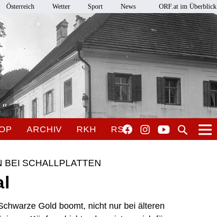
Österreich
Wetter
Sport
News
ORF.at im Überblick
."
OP
ARCHIV
RKH
RSO
 BEI SCHALLPLATTEN
al
 Schwarze Gold boomt, nicht nur bei älteren