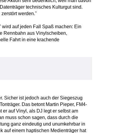
diese Aktion sehr bedenklich, weil man davon
Datenträger technisches Kulturgut sind.
g zerstört werden."
e" wird auf jeden Fall Spaß machen: Ein
eine Rennbahn aus Vinylscheiben,
lle Fahrt in eine krachende
her. Sicher ist jedoch auch der Siegeszug
Tonträger. Das betont Martin Pieper, FM4-
t er auf Vinyl, als DJ legt er selbst am
"Man muss schon sagen, dass durch die
chtung ganz eindeutig und unumkehrbar in
ik auf einem haptischen Medienträger hat