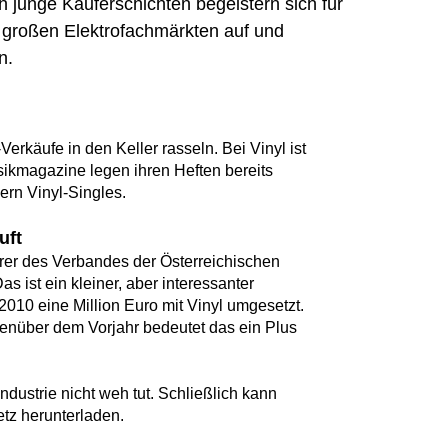
junge Käuferschichten begeistern sich für
in großen Elektrofachmärkten auf und
n.
käufe in den Keller rasseln. Bei Vinyl ist
sikmagazine legen ihren Heften bereits
rn Vinyl-Singles.
uft
rer des Verbandes der Österreichischen
as ist ein kleiner, aber interessanter
010 eine Million Euro mit Vinyl umgesetzt.
enüber dem Vorjahr bedeutet das ein Plus
industrie nicht weh tut. Schließlich kann
etz herunterladen.