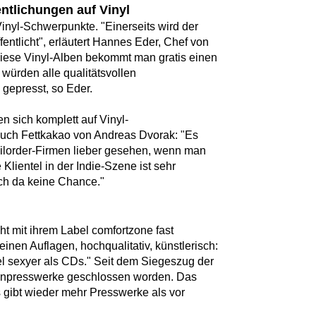
ntlichungen auf Vinyl
inyl-Schwerpunkte. "Einerseits wird der
entlicht", erläutert Hannes Eder, Chef von
 diese Vinyl-Alben bekommt man gratis einen
ürden alle qualitätsvollen
gepresst, so Eder.
n sich komplett auf Vinyl-
auch Fettkakao von Andreas Dvorak: "Es
ailorder-Firmen lieber gesehen, wenn man
e Klientel in der Indie-Szene ist sehr
ich da keine Chance."
ht mit ihrem Label comfortzone fast
leinen Auflagen, hochqualitativ, künstlerisch:
iel sexyer als CDs." Seit dem Siegeszug der
ttenpresswerke geschlossen worden. Das
s gibt wieder mehr Presswerke als vor