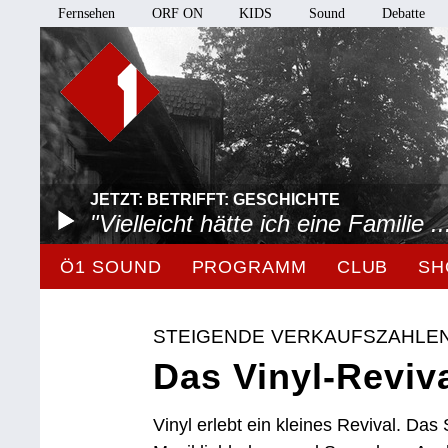
Fernsehen
ORF ON
KIDS
Sound
Debatte
JETZT: BETRIFFT: GESCHICHTE
"Vielleicht hätte ich eine Familie ..
Ö1 SOUND
PROGRAMM
CLUB
SH
STEIGENDE VERKAUFSZAHLEN
Das Vinyl-Reviv
Vinyl erlebt ein kleines Revival. Das