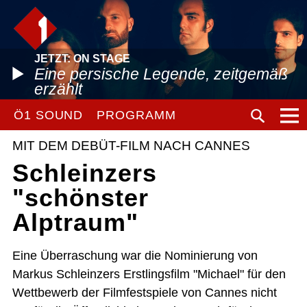
JETZT: ON STAGE
Eine persische Legende, zeitgemäß
erzählt
Ö1 SOUND
PROGRAMM
MIT DEM DEBÜT-FILM NACH CANNES
Schleinzers
"schönster
Alptraum"
Eine Überraschung war die Nominierung von
Markus Schleinzers Erstlingsfilm "Michael" für den
Wettbewerb der Filmfestspiele von Cannes nicht