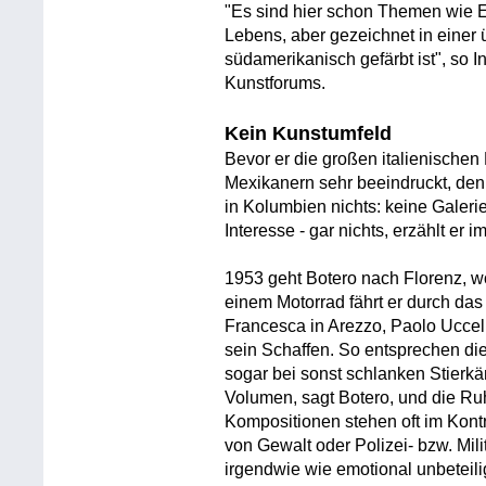
"Es sind hier schon Themen wie E
Lebens, aber gezeichnet in einer 
südamerikanisch gefärbt ist", so I
Kunstforums.
Kein Kunstumfeld
Bevor er die großen italienischen
Mexikanern sehr beeindruckt, denn 
in Kolumbien nichts: keine Galer
Interesse - gar nichts, erzählt er i
1953 geht Botero nach Florenz, wo
einem Motorrad fährt er durch das 
Francesca in Arezzo, Paolo Uccell
sein Schaffen. So entsprechen di
sogar bei sonst schlanken Stierk
Volumen, sagt Botero, und die Ru
Kompositionen stehen oft im Kont
von Gewalt oder Polizei- bzw. Mil
irgendwie wie emotional unbeteili