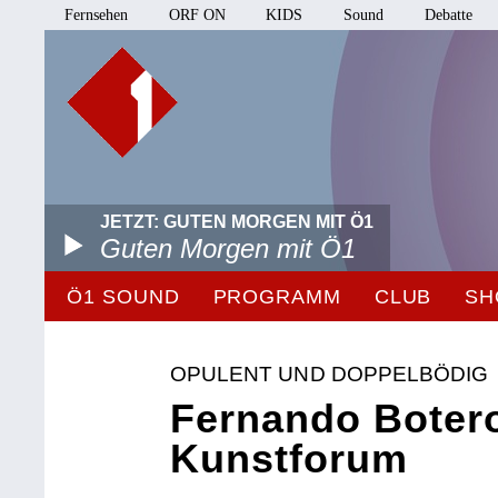
Fernsehen
ORF ON
KIDS
Sound
Debatte
JETZT: GUTEN MORGEN MIT Ö1
Guten Morgen mit Ö1
Ö1 SOUND
PROGRAMM
CLUB
SH
OPULENT UND DOPPELBÖDIG
Fernando Boter
Kunstforum