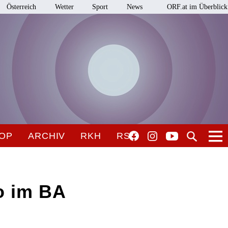
Österreich
Wetter
Sport
News
ORF.at im Überblick
OP
ARCHIV
RKH
RSO
o im BA