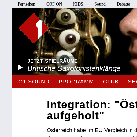
Fernsehen
ORF ON
KIDS
Sound
Debatte
JETZT: SPIELRÄUME
Britische Saxofonistenklänge
Ö1 SOUND
PROGRAMM
CLUB
SH
Integration: "Ös
aufgeholt"
Österreich habe im EU-Vergleich in d