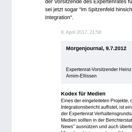
der Vorsitzende des Expertenrates fü
sei jetzt sogar "im Spitzenfeld hinsic
Integration".
8. April 2017, 21:58
Morgenjournal, 9.7.2012
Expertenrat-Vorsitzender Hein
Arnim-Ellissen
Kodex für Medien
Eines der eingeleiteten Projekte, 
Integrationsbericht auflistet, ist e
der Expertenrat Verhaltensgrundsä
Medien sollten in der Berichterst
News" ausnützen und auch überleg