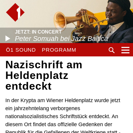
JETZT: IN CONCERT
Peter Somuah bei Jazz Baltica
Ö1 SOUND
PROGRAMM
Nazischrift am
Heldenplatz
entdeckt
In der Krypta am Wiener Heldenplatz wurde jetzt
ein jahrzehntelang verborgenes
nationalsozialistisches Schriftstück entdeckt. An
diesem Ort findet das offizielle Gedenken der
Republik für die Gefallenen der Weltkriege statt -