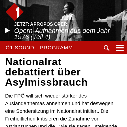
JETZT: APROPOS OPER
Opern-Aufnahmen aus dem Jahr
1976 (Teil 4)
Ö1 SOUND
PROGRAMM
Nationalrat
debattiert über
Asylmissbrauch
Die FPÖ will sich wieder stärker des
Ausländerthemas annehmen und hat deswegen
eine Sondersitzung im Nationalrat initiiert. Die
Freiheitlichen kritisieren die Zunahme von
Asylansuchen und die - wie sie sagen - steigende