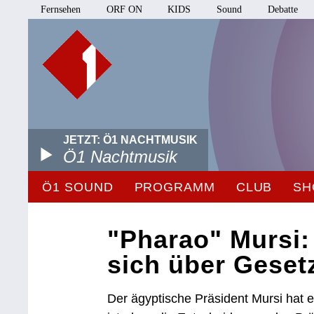
Fernsehen
ORF ON
KIDS
Sound
Debatte
JETZT: Ö1 NACHTMUSIK
Ö1 Nachtmusik
Ö1 SOUND
PROGRAMM
CLUB
SH
"Pharao" Mursi: 
sich über Geset
Der ägyptische Präsident Mursi hat e