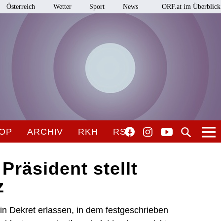
Österreich
Wetter
Sport
News
ORF.at im Überblick
OP
ARCHIV
RKH
RSO
Präsident stellt
z
in Dekret erlassen, in dem festgeschrieben