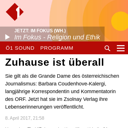
JETZT: IM FOKUS (WH.)
Im Fokus - Religion und Ethik
Ö1 SOUND
PROGRAMM
Zuhause ist überall
Sie gilt als die Grande Dame des österreichischen
Journalismus: Barbara Coudenhove-Kalergi,
langjährige Korrespondentin und Kommentatorin
des ORF. Jetzt hat sie im Zsolnay Verlag ihre
Lebenserinnerungen veröffentlicht.
8. April 2017, 21:58