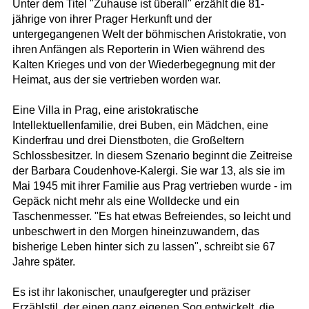
Unter dem Titel "Zuhause ist überall" erzählt die 81-
jährige von ihrer Prager Herkunft und der
untergegangenen Welt der böhmischen Aristokratie, von
ihren Anfängen als Reporterin in Wien während des
Kalten Krieges und von der Wiederbegegnung mit der
Heimat, aus der sie vertrieben worden war.
Eine Villa in Prag, eine aristokratische
Intellektuellenfamilie, drei Buben, ein Mädchen, eine
Kinderfrau und drei Dienstboten, die Großeltern
Schlossbesitzer. In diesem Szenario beginnt die Zeitreise
der Barbara Coudenhove-Kalergi. Sie war 13, als sie im
Mai 1945 mit ihrer Familie aus Prag vertrieben wurde - im
Gepäck nicht mehr als eine Wolldecke und ein
Taschenmesser. "Es hat etwas Befreiendes, so leicht und
unbeschwert in den Morgen hineinzuwandern, das
bisherige Leben hinter sich zu lassen", schreibt sie 67
Jahre später.
Es ist ihr lakonischer, unaufgeregter und präziser
Erzählstil, der einen ganz eigenen Sog entwickelt, die