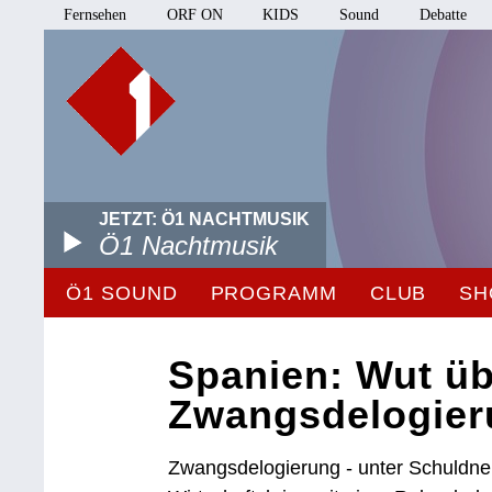
Fernsehen
ORF ON
KIDS
Sound
Debatte
JETZT: Ö1 NACHTMUSIK
Ö1 Nachtmusik
Ö1 SOUND
PROGRAMM
CLUB
SH
Spanien: Wut ü
Zwangsdelogie
Zwangsdelogierung - unter Schuldner