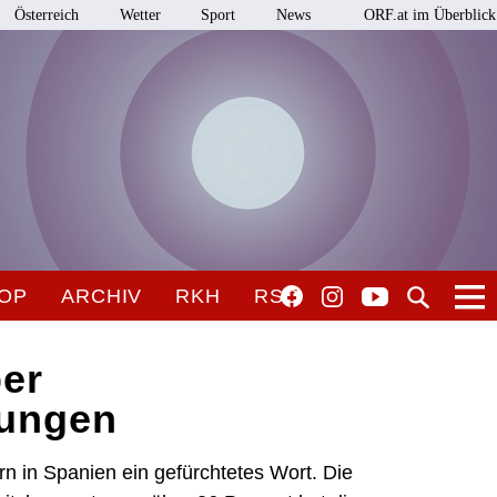
Österreich
Wetter
Sport
News
ORF.at im Überblick
OP
ARCHIV
RKH
RSO
ber
rungen
n in Spanien ein gefürchtetes Wort. Die