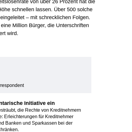
eitslosenrate von über 26 Prozent hat die
Höhe schnellen lassen. Über 500 solche
eingeleitet – mit schrecklichen Folgen.
eine Million Bürger, die Unterschriften
rt wird.
rrespondent
arische Initiative ein
esträubt, die Rechte von Kreditnehmern
: Erleichterungen für Kreditnehmer
und Banken und Sparkassen bei der
chränken.