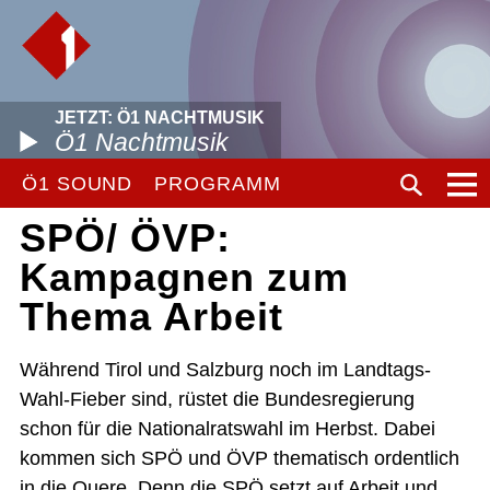
JETZT: Ö1 NACHTMUSIK
Ö1 Nachtmusik
Ö1 SOUND
PROGRAMM
SPÖ/ ÖVP:
Kampagnen zum
Thema Arbeit
Während Tirol und Salzburg noch im Landtags-
Wahl-Fieber sind, rüstet die Bundesregierung
schon für die Nationalratswahl im Herbst. Dabei
kommen sich SPÖ und ÖVP thematisch ordentlich
in die Quere. Denn die SPÖ setzt auf Arbeit und