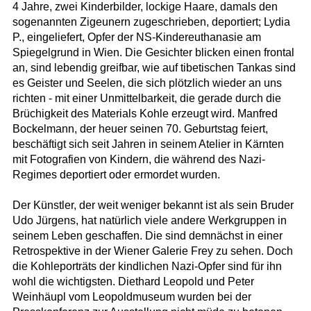
4 Jahre, zwei Kinderbilder, lockige Haare, damals den
sogenannten Zigeunern zugeschrieben, deportiert; Lydia
P., eingeliefert, Opfer der NS-Kindereuthanasie am
Spiegelgrund in Wien. Die Gesichter blicken einen frontal
an, sind lebendig greifbar, wie auf tibetischen Tankas sind
es Geister und Seelen, die sich plötzlich wieder an uns
richten - mit einer Unmittelbarkeit, die gerade durch die
Brüchigkeit des Materials Kohle erzeugt wird. Manfred
Bockelmann, der heuer seinen 70. Geburtstag feiert,
beschäftigt sich seit Jahren in seinem Atelier in Kärnten
mit Fotografien von Kindern, die während des Nazi-
Regimes deportiert oder ermordet wurden.
Der Künstler, der weit weniger bekannt ist als sein Bruder
Udo Jürgens, hat natürlich viele andere Werkgruppen in
seinem Leben geschaffen. Die sind demnächst in einer
Retrospektive in der Wiener Galerie Frey zu sehen. Doch
die Kohleporträts der kindlichen Nazi-Opfer sind für ihn
wohl die wichtigsten. Diethard Leopold und Peter
Weinhäupl vom Leopoldmuseum wurden bei der