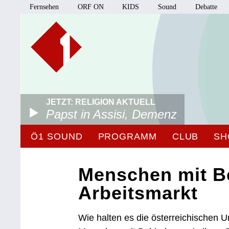
Fernsehen
ORF ON
KIDS
Sound
Debatte
JETZT: RELIGION AKTUELL
Papst in Assisi, Demenz
Ö1 SOUND
PROGRAMM
CLUB
SH
Menschen mit B
Arbeitsmarkt
Wie halten es die österreichischen U