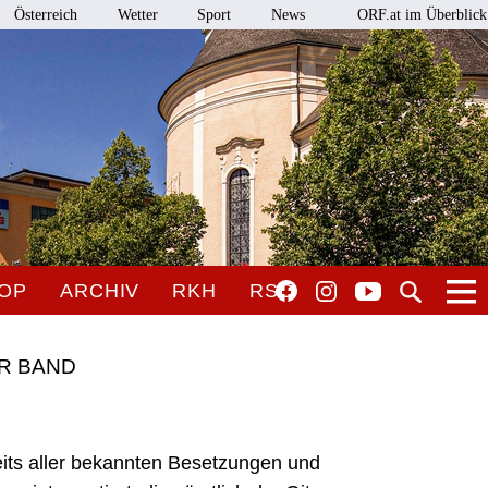
Österreich
Wetter
Sport
News
ORF.at im Überblick
OP
ARCHIV
RKH
RSO
AR BAND
its aller bekannten Besetzungen und