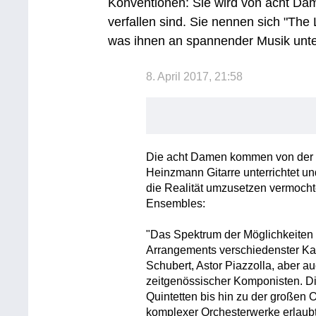
Konventionen: Sie wird von acht Damen
verfallen sind. Sie nennen sich "The 
was ihnen an spannender Musik unte
8. April 2017, 21:58
Die acht Damen kommen von der W
Heinzmann Gitarre unterrichtet u
die Realität umzusetzen vermocht
Ensembles:
"Das Spektrum der Möglichkeiten i
Arrangements verschiedenster K
Schubert, Astor Piazzolla, aber a
zeitgenössischer Komponisten. Die
Quintetten bis hin zu der großen O
komplexer Orchesterwerke erlaubt