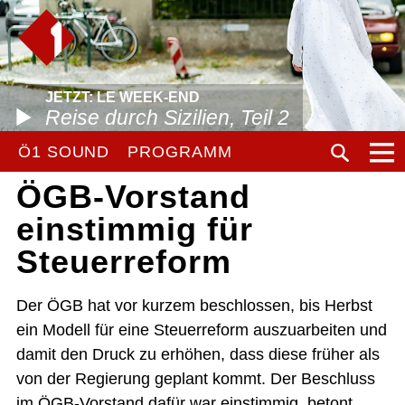
JETZT: LE WEEK-END
Reise durch Sizilien, Teil 2
Ö1 SOUND
PROGRAMM
ÖGB-Vorstand
einstimmig für
Steuerreform
Der ÖGB hat vor kurzem beschlossen, bis Herbst
ein Modell für eine Steuerreform auszuarbeiten und
damit den Druck zu erhöhen, dass diese früher als
von der Regierung geplant kommt. Der Beschluss
im ÖGB-Vorstand dafür war einstimmig, betont