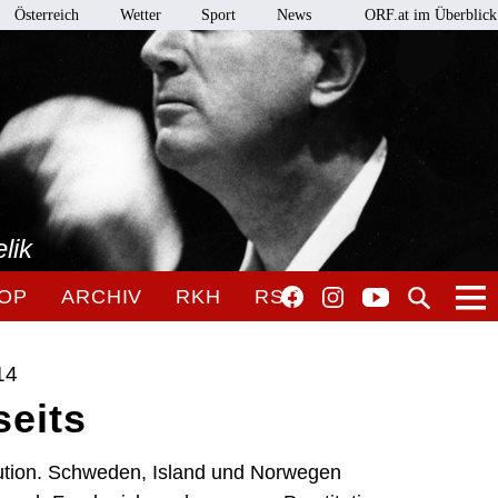
Österreich
Wetter
Sport
News
ORF.at im Überblick
lik
OP
ARCHIV
RKH
RSO
14
seits
ution. Schweden, Island und Norwegen