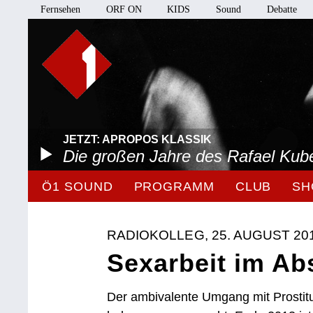
Fernsehen
ORF ON
KIDS
Sound
Debatte
JETZT: APROPOS KLASSIK
Die großen Jahre des Rafael Kube
Ö1 SOUND
PROGRAMM
CLUB
SH
RADIOKOLLEG, 25. AUGUST 20
Sexarbeit im Ab
Der ambivalente Umgang mit Prostit