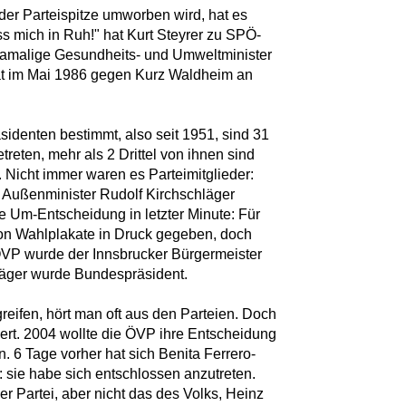
der Parteispitze umworben wird, hat es
ss mich in Ruh!" hat Kurt Steyrer zu SPÖ-
damalige Gesundheits- und Umweltminister
rat im Mai 1986 gegen Kurz Waldheim an
identen bestimmt, also seit 1951, sind 31
eten, mehr als 2 Drittel von ihnen sind
. Nicht immer waren es Parteimitglieder:
 Außenminister Rudolf Kirchschläger
e Um-Entscheidung in letzter Minute: Für
n Wahlplakate in Druck gegeben, doch
ÖVP wurde der Innsbrucker Bürgermeister
hläger wurde Bundespräsident.
reifen, hört man oft aus den Parteien. Doch
iert. 2004 wollte die ÖVP ihre Entscheidung
 6 Tage vorher hat sich Benita Ferrero-
 sie habe sich entschlossen anzutreten.
r Partei, aber nicht das des Volks, Heinz