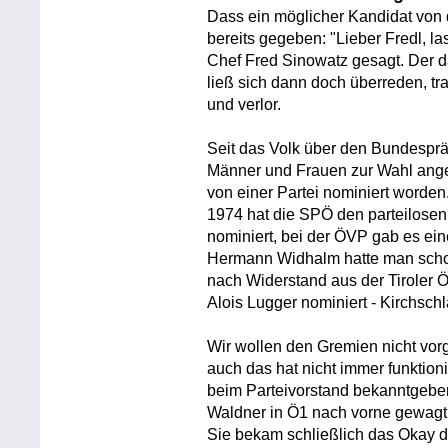
Dass ein möglicher Kandidat von 
bereits gegeben: "Lieber Fredl, la
Chef Fred Sinowatz gesagt. Der 
ließ sich dann doch überreden, t
und verlor.
Seit das Volk über den Bundespräs
Männer und Frauen zur Wahl angetr
von einer Partei nominiert worden
1974 hat die SPÖ den parteilosen
nominiert, bei der ÖVP gab es ein
Hermann Widhalm hatte man scho
nach Widerstand aus der Tiroler 
Alois Lugger nominiert - Kirchsc
Wir wollen den Gremien nicht vorg
auch das hat nicht immer funktion
beim Parteivorstand bekanntgeben.
Waldner in Ö1 nach vorne gewagt:
Sie bekam schließlich das Okay de