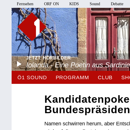
Fernsehen
ORF ON
KIDS
Sound
Debatte
JETZT: HÖRBILDER
Iolanda - Eine Poetin aus Sardini
Ö1 SOUND
PROGRAMM
CLUB
SH
Kandidatenpoke
Bundespräsiden
Namen schwirren herum, aber Entsch