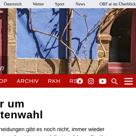
Österreich
Wetter
Sport
News
ORF.at im Überblick
en
OP
ARCHIV
RKH
RSO
r um
tenwahl
eidungen gibt es noch nicht, immer wieder