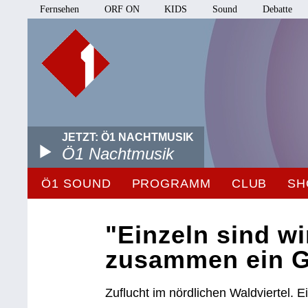
Fernsehen
ORF ON
KIDS
Sound
Debatte
JETZT: Ö1 NACHTMUSIK
Ö1 Nachtmusik
Ö1 SOUND
PROGRAMM
CLUB
SH
"Einzeln sind wi
zusammen ein G
Zuflucht im nördlichen Waldviertel. 