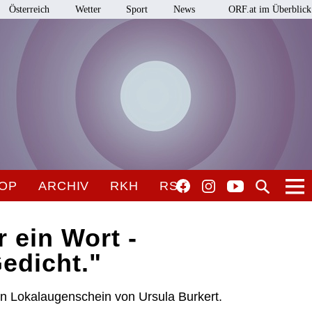
Österreich
Wetter
Sport
News
ORF.at im Überblick
OP
ARCHIV
RKH
RSO
r ein Wort -
edicht."
Ein Lokalaugenschein von Ursula Burkert.