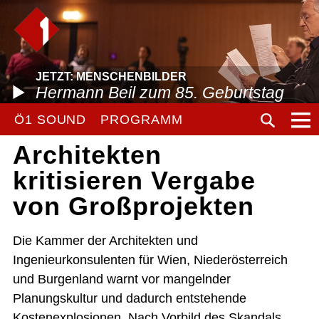
JETZT: MENSCHENBILDER
Hermann Beil zum 85. Geburtstag
Ö1 SOUND
PROGRAMM
Architekten
kritisieren Vergabe
von Großprojekten
Die Kammer der Architekten und
Ingenieurkonsulenten für Wien, Niederösterreich
und Burgenland warnt vor mangelnder
Planungskultur und dadurch entstehende
Kostenexplosionen. Nach Vorbild des Skandals